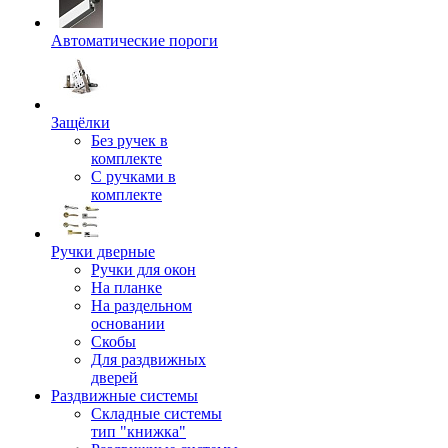
Автоматические пороги
Защёлки
Без ручек в
комплекте
С ручками в
комплекте
Ручки дверные
Ручки для окон
На планке
На раздельном
основании
Скобы
Для раздвижных
дверей
Раздвижные системы
Складные системы
тип "книжка"