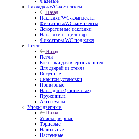
Фалевые
Накладки/WC-комплекты
Назад
Накладки/WC-комплекты
Фиксаторы/WC-комплекты
Декоративные накладки
Накладки на цилиндр
Фиксаторы WC под ключ
Петли
Назад
Петли
Колпачки для ввёртных петель
Для дверей из стекла
Ввертные
Скрытой установки
Приварные
Накладные (карточные)
Пружинные
Аксессуары
Упоры дверные
Назад
Упоры дверные
Торцевые
Напольные
Настенные