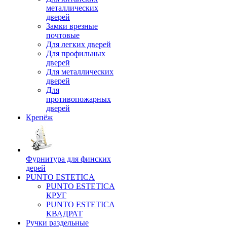
металлических
дверей
Замки врезные
почтовые
Для легких дверей
Для профильных
дверей
Для металлических
дверей
Для
противопожарных
дверей
Крепёж
Фурнитура для финских
дерей
PUNTO ESTETICA
PUNTO ESTETICA
КРУГ
PUNTO ESTETICA
КВАДРАТ
Ручки раздельные