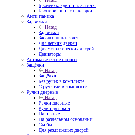
Броненакладки и пластины
Бронированные накладки
Анти-паника
Задвижки
Назад
Задвижки
Засовы, шпингалеты
Для легких дверей
Для металлических дверей
Девиаторы
Автоматические пороги
Защёлки
Назад
Защёлки
Без ручек в комплекте
С ручками в комплекте
Ручки дверные
Назад
Ручки дверные
Ручки для окон
На планке
На раздельном основании
Скобы
Для раздвижных дверей