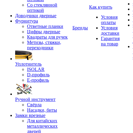
Со стеклянной
Как купить
оптикой
Доводчики дверные
Условия
Фурнитура
оплаты
Ответные планки
Бренды
Условия
Цифры дверные
доставки
Квадраты для ручек
Гарантия
Метизы, стяжки,
на товар
переходники
Уплотнитель
ISOLAR
D-профиль
Е-профиль
Ручной инструмент
Свёрла
Насадки, биты
Замки врезные
Для китайских
металлических
дверей