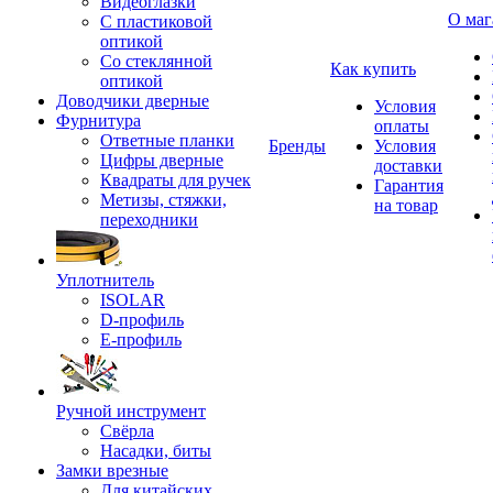
Видеоглазки
О маг
С пластиковой
оптикой
Со стеклянной
Как купить
оптикой
Доводчики дверные
Условия
Фурнитура
оплаты
Ответные планки
Бренды
Условия
Цифры дверные
доставки
Квадраты для ручек
Гарантия
Метизы, стяжки,
на товар
переходники
Уплотнитель
ISOLAR
D-профиль
Е-профиль
Ручной инструмент
Свёрла
Насадки, биты
Замки врезные
Для китайских