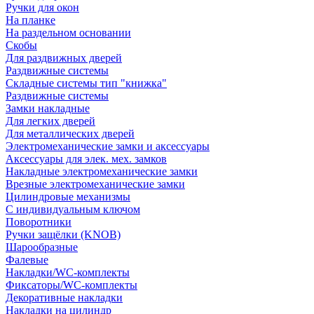
Ручки для окон
На планке
На раздельном основании
Скобы
Для раздвижных дверей
Раздвижные системы
Складные системы тип "книжка"
Раздвижные системы
Замки накладные
Для легких дверей
Для металлических дверей
Электромеханические замки и аксессуары
Аксессуары для элек. мех. замков
Накладные электромеханические замки
Врезные электромеханические замки
Цилиндровые механизмы
С индивидуальным ключом
Поворотники
Ручки защёлки (KNOB)
Шарообразные
Фалевые
Накладки/WC-комплекты
Фиксаторы/WC-комплекты
Декоративные накладки
Накладки на цилиндр