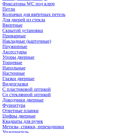
Фиксаторы WC под ключ
Петли
Колпачки для ввёртных петель
Для дверей из стекла
Ввертные
Скрытой установки
Приварные
Накладные (карточные)
Пружинные
Аксессуары
Упоры дверные
Торцевые
Напольные
Настенные
Глазки дверные
Видеоглазки
С пластиковой оптикой
Со стеклянной оптикой
Доводчики дверные
Фурнитура
Ответные планки
Цифры дверные
Квадраты для ручек
Метизы, стяжки, переходники
Уплотнитель