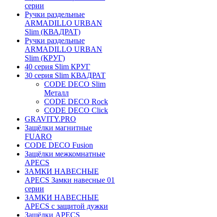
серии
Ручки раздельные
ARMADILLO URBAN
Slim (КВАДРАТ)
Ручки раздельные
ARMADILLO URBAN
Slim (КРУГ)
40 серия Slim КРУГ
30 серия Slim КВАДРАТ
CODE DECO Slim
Металл
CODE DECO Rock
CODE DECO Click
GRAVITY.PRO
Защёлки магнитные
FUARO
CODE DECO Fusion
Защёлки межкомнатные
APECS
ЗАМКИ НАВЕСНЫЕ
APECS Замки навесные 01
серии
ЗАМКИ НАВЕСНЫЕ
APECS с защитой дужки
Защёлки APECS