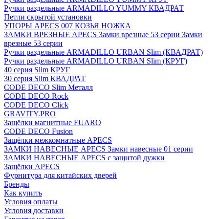
Ручки раздельные ARMADILLO YUMMY КВАДРАТ
Петли скрытой установки
УПОРЫ APECS 007 КОЗЬЯ НОЖКА
ЗАМКИ ВРЕЗНЫЕ APECS Замки врезные 53 серии Замки
врезные 53 серии
Ручки раздельные ARMADILLO URBAN Slim (КВАДРАТ)
Ручки раздельные ARMADILLO URBAN Slim (КРУГ)
40 серия Slim КРУГ
30 серия Slim КВАДРАТ
CODE DECO Slim Металл
CODE DECO Rock
CODE DECO Click
GRAVITY.PRO
Защёлки магнитные FUARO
CODE DECO Fusion
Защёлки межкомнатные APECS
ЗАМКИ НАВЕСНЫЕ APECS Замки навесные 01 серии
ЗАМКИ НАВЕСНЫЕ APECS с защитой дужки
Защёлки APECS
Фурнитура для китайских дверей
Бренды
Как купить
Условия оплаты
Условия доставки