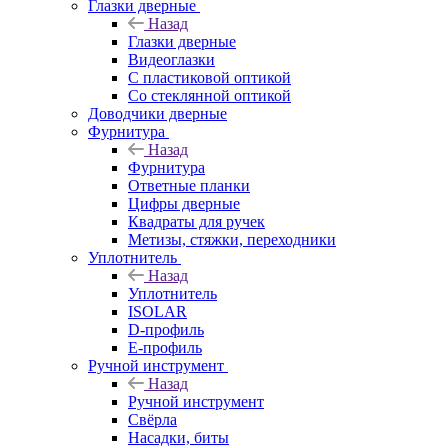
Глазки дверные
Назад
Глазки дверные
Видеоглазки
С пластиковой оптикой
Со стеклянной оптикой
Доводчики дверные
Фурнитура
Назад
Фурнитура
Ответные планки
Цифры дверные
Квадраты для ручек
Метизы, стяжки, переходники
Уплотнитель
Назад
Уплотнитель
ISOLAR
D-профиль
Е-профиль
Ручной инструмент
Назад
Ручной инструмент
Свёрла
Насадки, биты