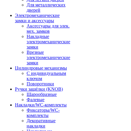
Для металлических
дверей
Электромеханические
замки и аксессуары
Аксессуары для элек.
мех. замков
Накладные
электромеханические
замки
Врезные
электромеханические
замки
Цилиндровые механизмы
С индивидуальным
ключом
Поворотники
Ручки защёлки (KNOB)
Шарообразные
Фалевые
Накладки/WC-комплекты
Фиксаторы/WC-
комплекты
Декоративные
накладки