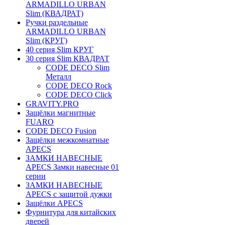
ARMADILLO URBAN
Slim (КВАДРАТ)
Ручки раздельные
ARMADILLO URBAN
Slim (КРУГ)
40 серия Slim КРУГ
30 серия Slim КВАДРАТ
CODE DECO Slim
Металл
CODE DECO Rock
CODE DECO Click
GRAVITY.PRO
Защёлки магнитные
FUARO
CODE DECO Fusion
Защёлки межкомнатные
APECS
ЗАМКИ НАВЕСНЫЕ
APECS Замки навесные 01
серии
ЗАМКИ НАВЕСНЫЕ
APECS с защитой дужки
Защёлки APECS
Фурнитура для китайских
дверей