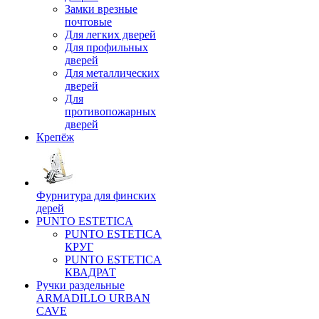
Замки врезные
почтовые
Для легких дверей
Для профильных
дверей
Для металлических
дверей
Для
противопожарных
дверей
Крепёж
Фурнитура для финских
дерей
PUNTO ESTETICA
PUNTO ESTETICA
КРУГ
PUNTO ESTETICA
КВАДРАТ
Ручки раздельные
ARMADILLO URBAN
CAVE