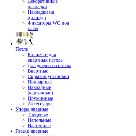
Декоративные
накладки
Накладки на
цилиндр
Фиксаторы WC под
ключ
Петли
Колпачки для
ввёртных петель
Для дверей из стекла
Ввертные
Скрытой установки
Приварные
Накладные
(карточные)
Пружинные
Аксессуары
Упоры дверные
Торцевые
Напольные
Настенные
Глазки дверные