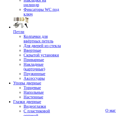
Накладки на
цилиндр
Фиксаторы WC под
ключ
Петли
Колпачки для
ввёртных петель
Для дверей из стекла
Ввертные
Скрытой установки
Приварные
Накладные
(карточные)
Пружинные
Аксессуары
Упоры дверные
Торцевые
Напольные
Настенные
Глазки дверные
Видеоглазки
О маг
С пластиковой
оптикой