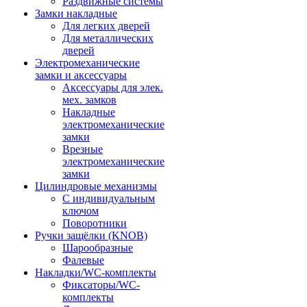
Раздвижные системы
Замки накладные
Для легких дверей
Для металлических
дверей
Электромеханические
замки и аксессуары
Аксессуары для элек.
мех. замков
Накладные
электромеханические
замки
Врезные
электромеханические
замки
Цилиндровые механизмы
С индивидуальным
ключом
Поворотники
Ручки защёлки (KNOB)
Шарообразные
Фалевые
Накладки/WC-комплекты
Фиксаторы/WC-
комплекты