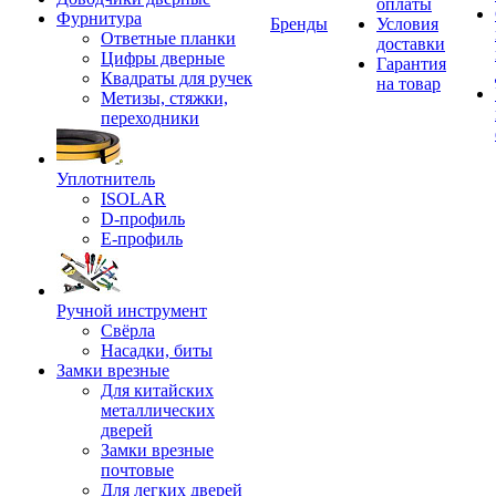
оплаты
Фурнитура
Бренды
Условия
Ответные планки
доставки
Цифры дверные
Гарантия
Квадраты для ручек
на товар
Метизы, стяжки,
переходники
Уплотнитель
ISOLAR
D-профиль
Е-профиль
Ручной инструмент
Свёрла
Насадки, биты
Замки врезные
Для китайских
металлических
дверей
Замки врезные
почтовые
Для легких дверей