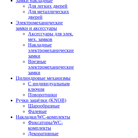
Замки накладные
Для легких дверей
Для металлических
дверей
Электромеханические
замки и аксессуары
Аксессуары для элек.
мех. замков
Накладные
электромеханические
замки
Врезные
электромеханические
замки
Цилиндровые механизмы
С индивидуальным
ключом
Поворотники
Ручки защёлки (KNOB)
Шарообразные
Фалевые
Накладки/WC-комплекты
Фиксаторы/WC-
комплекты
Декоративные