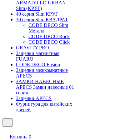
ARMADILLO URBAN
Slim (КРУГ)
40 серия Slim КРУГ
30 серия Slim КВАДРАТ
CODE DECO Slim
Металл
CODE DECO Rock
CODE DECO Click
GRAVITY.PRO
Защёлки магнитные
FUARO
CODE DECO Fusion
Защёлки межкомнатные
APECS
ЗАМКИ НАВЕСНЫЕ
APECS Замки навесные 01
серии
Защёлки APECS
Фурнитура для китайских
дверей
Корзина
0