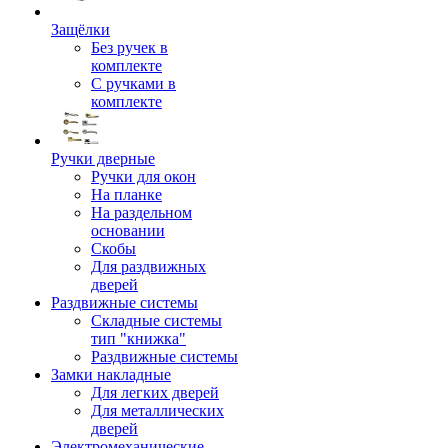
Защёлки
Без ручек в
комплекте
С ручками в
комплекте
Ручки дверные
Ручки для окон
На планке
На раздельном
основании
Скобы
Для раздвижных
дверей
Раздвижные системы
Складные системы
тип "книжка"
Раздвижные системы
Замки накладные
Для легких дверей
Для металлических
дверей
Электромеханические