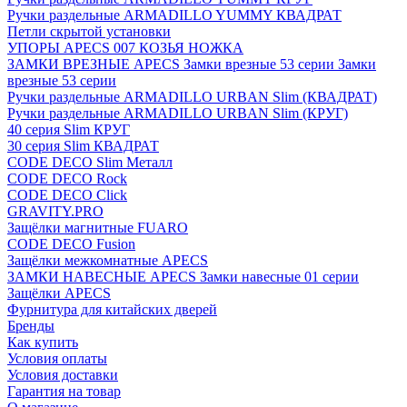
Ручки раздельные ARMADILLO YUMMY КВАДРАТ
Петли скрытой установки
УПОРЫ APECS 007 КОЗЬЯ НОЖКА
ЗАМКИ ВРЕЗНЫЕ APECS Замки врезные 53 серии Замки
врезные 53 серии
Ручки раздельные ARMADILLO URBAN Slim (КВАДРАТ)
Ручки раздельные ARMADILLO URBAN Slim (КРУГ)
40 серия Slim КРУГ
30 серия Slim КВАДРАТ
CODE DECO Slim Металл
CODE DECO Rock
CODE DECO Click
GRAVITY.PRO
Защёлки магнитные FUARO
CODE DECO Fusion
Защёлки межкомнатные APECS
ЗАМКИ НАВЕСНЫЕ APECS Замки навесные 01 серии
Защёлки APECS
Фурнитура для китайских дверей
Бренды
Как купить
Условия оплаты
Условия доставки
Гарантия на товар