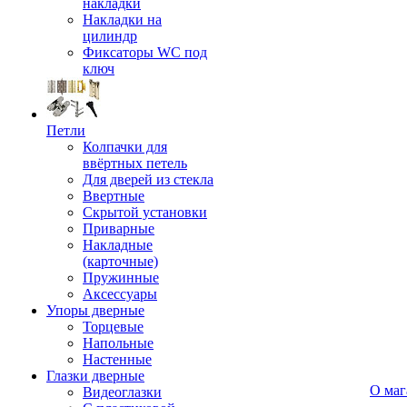
накладки
Накладки на
цилиндр
Фиксаторы WC под
ключ
Петли
Колпачки для
ввёртных петель
Для дверей из стекла
Ввертные
Скрытой установки
Приварные
Накладные
(карточные)
Пружинные
Аксессуары
Упоры дверные
Торцевые
Напольные
Настенные
Глазки дверные
О маг
Видеоглазки