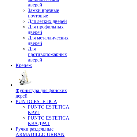
дверей
Замки врезные
почтовые
Для легких дверей
Для профильных
дверей
Для металлических
дверей
Для
противопожарных
дверей
Крепёж
Фурнитура для финских
дерей
PUNTO ESTETICA
PUNTO ESTETICA
КРУГ
PUNTO ESTETICA
КВАДРАТ
Ручки раздельные
ARMADILLO URBAN