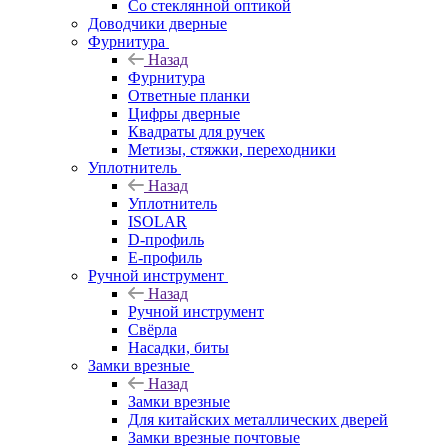
Со стеклянной оптикой
Доводчики дверные
Фурнитура
Назад
Фурнитура
Ответные планки
Цифры дверные
Квадраты для ручек
Метизы, стяжки, переходники
Уплотнитель
Назад
Уплотнитель
ISOLAR
D-профиль
Е-профиль
Ручной инструмент
Назад
Ручной инструмент
Свёрла
Насадки, биты
Замки врезные
Назад
Замки врезные
Для китайских металлических дверей
Замки врезные почтовые