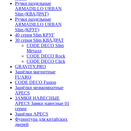
Ручки раздельные
ARMADILLO URBAN
Slim (КВАДРАТ)
Ручки раздельные
ARMADILLO URBAN
Slim (КРУГ)
40 серия Slim КРУГ
30 серия Slim КВАДРАТ
CODE DECO Slim
Металл
CODE DECO Rock
CODE DECO Click
GRAVITY.PRO
Защёлки магнитные
FUARO
CODE DECO Fusion
Защёлки межкомнатные
APECS
ЗАМКИ НАВЕСНЫЕ
APECS Замки навесные 01
серии
Защёлки APECS
Фурнитура для китайских
дверей