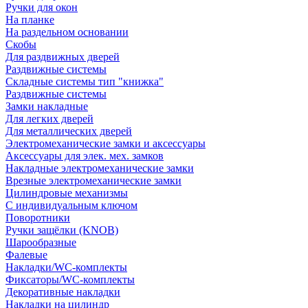
Ручки для окон
На планке
На раздельном основании
Скобы
Для раздвижных дверей
Раздвижные системы
Складные системы тип "книжка"
Раздвижные системы
Замки накладные
Для легких дверей
Для металлических дверей
Электромеханические замки и аксессуары
Аксессуары для элек. мех. замков
Накладные электромеханические замки
Врезные электромеханические замки
Цилиндровые механизмы
С индивидуальным ключом
Поворотники
Ручки защёлки (KNOB)
Шарообразные
Фалевые
Накладки/WC-комплекты
Фиксаторы/WC-комплекты
Декоративные накладки
Накладки на цилиндр