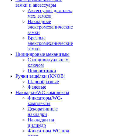
замки и аксессуары
Аксессуары для элек.
мех. замков
Накладные
электромеханические
замки
Врезные
электромеханические
замки
Цилиндровые механизмы
С индивидуальным
ключом
Поворотники
Ручки защёлки (KNOB)
Шарообразные
Фалевые
Накладки/WC-комплекты
Фиксаторы/WC-
комплекты
Декоративные
накладки
Накладки на
цилиндр
Фиксаторы WC под