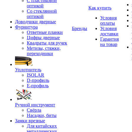
С пластиковой
оптикой
Как купить
Со стеклянной
оптикой
Условия
Доводчики дверные
оплаты
Фурнитура
Бренды
Условия
Ответные планки
доставки
Цифры дверные
Гарантия
Квадраты для ручек
на товар
Метизы, стяжки,
переходники
Уплотнитель
ISOLAR
D-профиль
Е-профиль
Ручной инструмент
Свёрла
Насадки, биты
Замки врезные
Для китайских
металлических