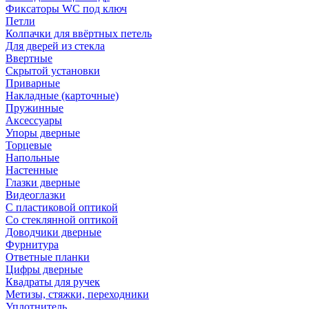
Фиксаторы WC под ключ
Петли
Колпачки для ввёртных петель
Для дверей из стекла
Ввертные
Скрытой установки
Приварные
Накладные (карточные)
Пружинные
Аксессуары
Упоры дверные
Торцевые
Напольные
Настенные
Глазки дверные
Видеоглазки
С пластиковой оптикой
Со стеклянной оптикой
Доводчики дверные
Фурнитура
Ответные планки
Цифры дверные
Квадраты для ручек
Метизы, стяжки, переходники
Уплотнитель