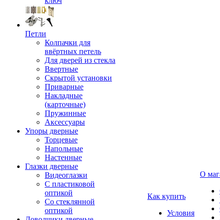
ключ
Петли
Колпачки для
ввёртных петель
Для дверей из стекла
Ввертные
Скрытой установки
Приварные
Накладные
(карточные)
Пружинные
Аксессуары
Упоры дверные
Торцевые
Напольные
Настенные
Глазки дверные
О маг
Видеоглазки
С пластиковой
оптикой
Как купить
Со стеклянной
оптикой
Условия
Доводчики дверные