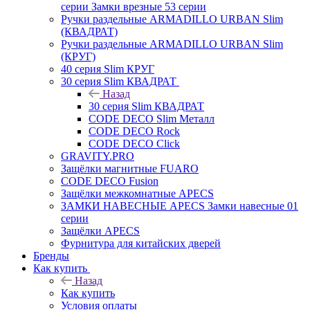
серии Замки врезные 53 серии
Ручки раздельные ARMADILLO URBAN Slim
(КВАДРАТ)
Ручки раздельные ARMADILLO URBAN Slim
(КРУГ)
40 серия Slim КРУГ
30 серия Slim КВАДРАТ
Назад
30 серия Slim КВАДРАТ
CODE DECO Slim Металл
CODE DECO Rock
CODE DECO Click
GRAVITY.PRO
Защёлки магнитные FUARO
CODE DECO Fusion
Защёлки межкомнатные APECS
ЗАМКИ НАВЕСНЫЕ APECS Замки навесные 01
серии
Защёлки APECS
Фурнитура для китайских дверей
Бренды
Как купить
Назад
Как купить
Условия оплаты