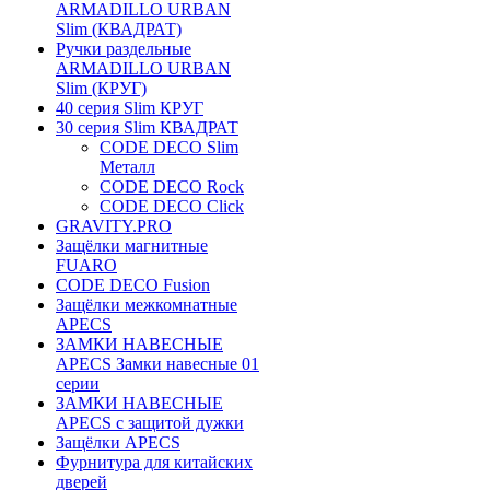
ARMADILLO URBAN
Slim (КВАДРАТ)
Ручки раздельные
ARMADILLO URBAN
Slim (КРУГ)
40 серия Slim КРУГ
30 серия Slim КВАДРАТ
CODE DECO Slim
Металл
CODE DECO Rock
CODE DECO Click
GRAVITY.PRO
Защёлки магнитные
FUARO
CODE DECO Fusion
Защёлки межкомнатные
APECS
ЗАМКИ НАВЕСНЫЕ
APECS Замки навесные 01
серии
ЗАМКИ НАВЕСНЫЕ
APECS с защитой дужки
Защёлки APECS
Фурнитура для китайских
дверей