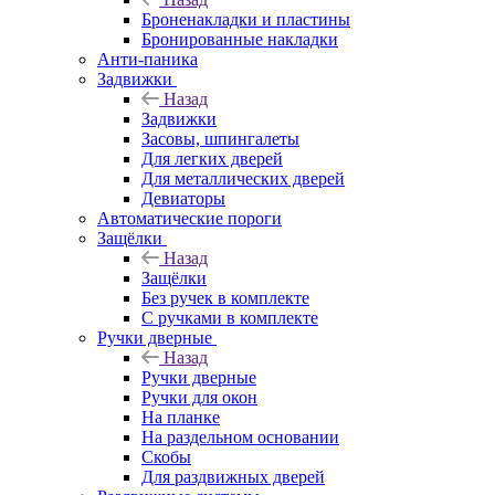
Броненакладки и пластины
Бронированные накладки
Анти-паника
Задвижки
Назад
Задвижки
Засовы, шпингалеты
Для легких дверей
Для металлических дверей
Девиаторы
Автоматические пороги
Защёлки
Назад
Защёлки
Без ручек в комплекте
С ручками в комплекте
Ручки дверные
Назад
Ручки дверные
Ручки для окон
На планке
На раздельном основании
Скобы
Для раздвижных дверей