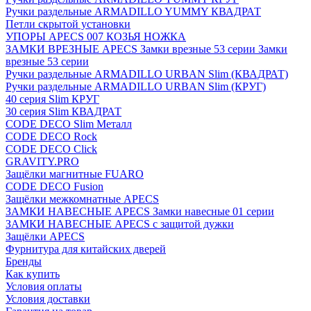
Ручки раздельные ARMADILLO YUMMY КВАДРАТ
Петли скрытой установки
УПОРЫ APECS 007 КОЗЬЯ НОЖКА
ЗАМКИ ВРЕЗНЫЕ APECS Замки врезные 53 серии Замки
врезные 53 серии
Ручки раздельные ARMADILLO URBAN Slim (КВАДРАТ)
Ручки раздельные ARMADILLO URBAN Slim (КРУГ)
40 серия Slim КРУГ
30 серия Slim КВАДРАТ
CODE DECO Slim Металл
CODE DECO Rock
CODE DECO Click
GRAVITY.PRO
Защёлки магнитные FUARO
CODE DECO Fusion
Защёлки межкомнатные APECS
ЗАМКИ НАВЕСНЫЕ APECS Замки навесные 01 серии
ЗАМКИ НАВЕСНЫЕ APECS с защитой дужки
Защёлки APECS
Фурнитура для китайских дверей
Бренды
Как купить
Условия оплаты
Условия доставки