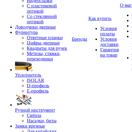
Видеоглазки
О маг
С пластиковой
оптикой
Со стеклянной
Как купить
оптикой
Доводчики дверные
Условия
Фурнитура
оплаты
Ответные планки
Бренды
Условия
Цифры дверные
доставки
Квадраты для ручек
Гарантия
Метизы, стяжки,
на товар
переходники
Уплотнитель
ISOLAR
D-профиль
Е-профиль
Ручной инструмент
Свёрла
Насадки, биты
Замки врезные
Для китайских