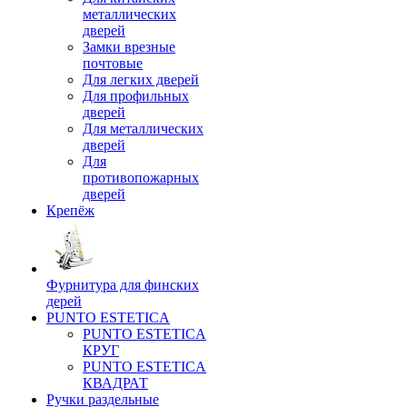
металлических
дверей
Замки врезные
почтовые
Для легких дверей
Для профильных
дверей
Для металлических
дверей
Для
противопожарных
дверей
Крепёж
Фурнитура для финских
дерей
PUNTO ESTETICA
PUNTO ESTETICA
КРУГ
PUNTO ESTETICA
КВАДРАТ
Ручки раздельные