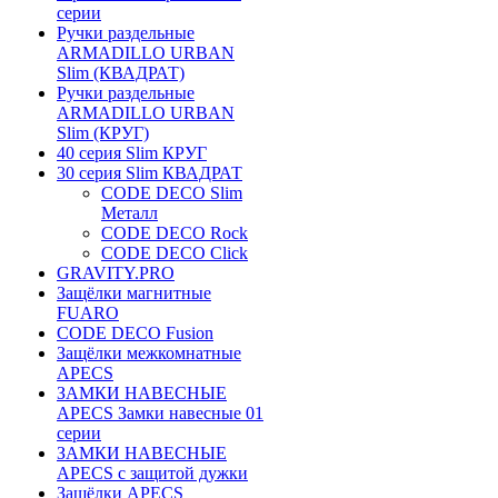
серии
Ручки раздельные
ARMADILLO URBAN
Slim (КВАДРАТ)
Ручки раздельные
ARMADILLO URBAN
Slim (КРУГ)
40 серия Slim КРУГ
30 серия Slim КВАДРАТ
CODE DECO Slim
Металл
CODE DECO Rock
CODE DECO Click
GRAVITY.PRO
Защёлки магнитные
FUARO
CODE DECO Fusion
Защёлки межкомнатные
APECS
ЗАМКИ НАВЕСНЫЕ
APECS Замки навесные 01
серии
ЗАМКИ НАВЕСНЫЕ
APECS с защитой дужки
Защёлки APECS