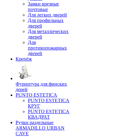
Замки врезные
почтовые
Для легких дверей
Для профильных
дверей
Для металлических
дверей
Для
противопожарных
дверей
Крепёж
Фурнитура для финских
дерей
PUNTO ESTETICA
PUNTO ESTETICA
КРУГ
PUNTO ESTETICA
КВАДРАТ
Ручки раздельные
ARMADILLO URBAN
CAVE