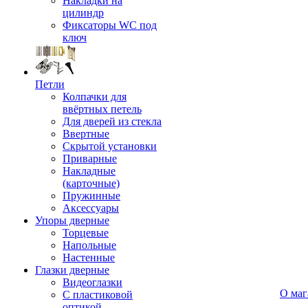
Накладки на
цилиндр
Фиксаторы WC под
ключ
Петли
Колпачки для
ввёртных петель
Для дверей из стекла
Ввертные
Скрытой установки
Приварные
Накладные
(карточные)
Пружинные
Аксессуары
Упоры дверные
Торцевые
Напольные
Настенные
Глазки дверные
Видеоглазки
О маг
С пластиковой
оптикой