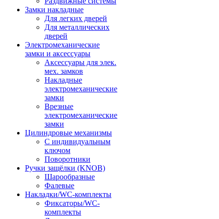
Раздвижные системы
Замки накладные
Для легких дверей
Для металлических
дверей
Электромеханические
замки и аксессуары
Аксессуары для элек.
мех. замков
Накладные
электромеханические
замки
Врезные
электромеханические
замки
Цилиндровые механизмы
С индивидуальным
ключом
Поворотники
Ручки защёлки (KNOB)
Шарообразные
Фалевые
Накладки/WC-комплекты
Фиксаторы/WC-
комплекты