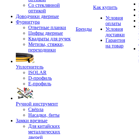
Со стеклянной
Как купить
оптикой
Доводчики дверные
Условия
Фурнитура
оплаты
Ответные планки
Бренды
Условия
Цифры дверные
доставки
Квадраты для ручек
Гарантия
Метизы, стяжки,
на товар
переходники
Уплотнитель
ISOLAR
D-профиль
Е-профиль
Ручной инструмент
Свёрла
Насадки, биты
Замки врезные
Для китайских
металлических
дверей