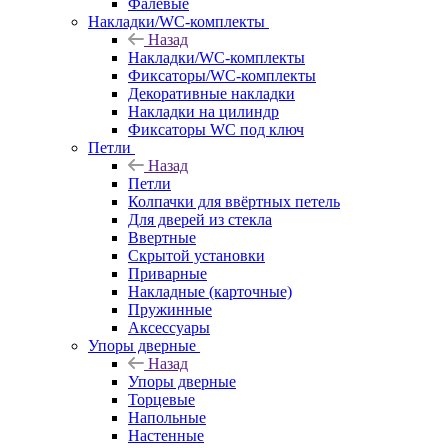
Фалевые
Накладки/WC-комплекты
Назад
Накладки/WC-комплекты
Фиксаторы/WC-комплекты
Декоративные накладки
Накладки на цилиндр
Фиксаторы WC под ключ
Петли
Назад
Петли
Колпачки для ввёртных петель
Для дверей из стекла
Ввертные
Скрытой установки
Приварные
Накладные (карточные)
Пружинные
Аксессуары
Упоры дверные
Назад
Упоры дверные
Торцевые
Напольные
Настенные