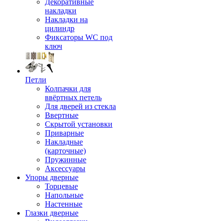
Декоративные
накладки
Накладки на
цилиндр
Фиксаторы WC под
ключ
Петли
Колпачки для
ввёртных петель
Для дверей из стекла
Ввертные
Скрытой установки
Приварные
Накладные
(карточные)
Пружинные
Аксессуары
Упоры дверные
Торцевые
Напольные
Настенные
Глазки дверные