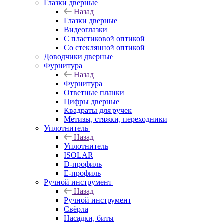
Глазки дверные
Назад
Глазки дверные
Видеоглазки
С пластиковой оптикой
Со стеклянной оптикой
Доводчики дверные
Фурнитура
Назад
Фурнитура
Ответные планки
Цифры дверные
Квадраты для ручек
Метизы, стяжки, переходники
Уплотнитель
Назад
Уплотнитель
ISOLAR
D-профиль
Е-профиль
Ручной инструмент
Назад
Ручной инструмент
Свёрла
Насадки, биты