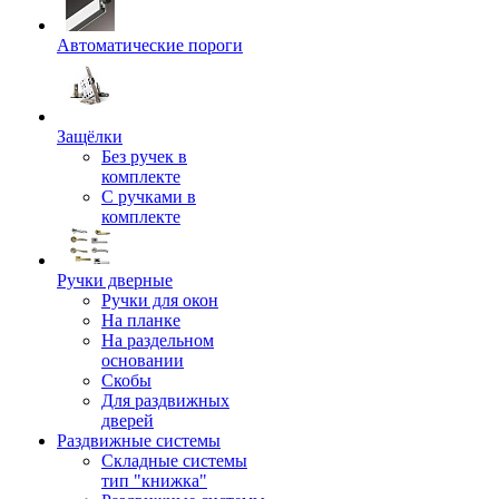
Автоматические пороги
Защёлки
Без ручек в
комплекте
С ручками в
комплекте
Ручки дверные
Ручки для окон
На планке
На раздельном
основании
Скобы
Для раздвижных
дверей
Раздвижные системы
Складные системы
тип "книжка"