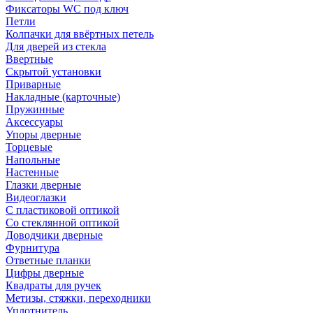
Фиксаторы WC под ключ
Петли
Колпачки для ввёртных петель
Для дверей из стекла
Ввертные
Скрытой установки
Приварные
Накладные (карточные)
Пружинные
Аксессуары
Упоры дверные
Торцевые
Напольные
Настенные
Глазки дверные
Видеоглазки
С пластиковой оптикой
Со стеклянной оптикой
Доводчики дверные
Фурнитура
Ответные планки
Цифры дверные
Квадраты для ручек
Метизы, стяжки, переходники
Уплотнитель