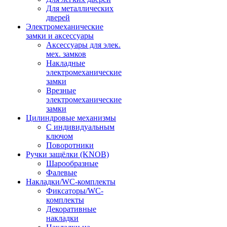
Для металлических
дверей
Электромеханические
замки и аксессуары
Аксессуары для элек.
мех. замков
Накладные
электромеханические
замки
Врезные
электромеханические
замки
Цилиндровые механизмы
С индивидуальным
ключом
Поворотники
Ручки защёлки (KNOB)
Шарообразные
Фалевые
Накладки/WC-комплекты
Фиксаторы/WC-
комплекты
Декоративные
накладки