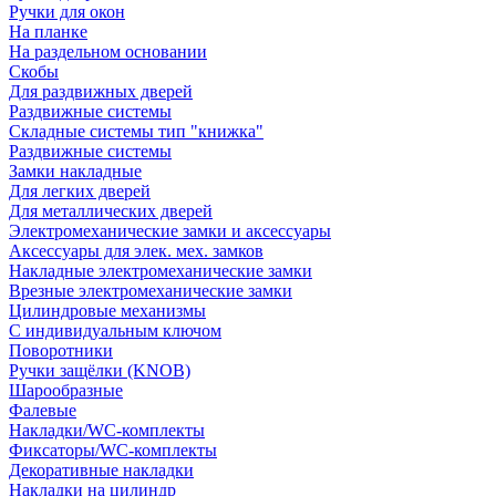
Ручки для окон
На планке
На раздельном основании
Скобы
Для раздвижных дверей
Раздвижные системы
Складные системы тип "книжка"
Раздвижные системы
Замки накладные
Для легких дверей
Для металлических дверей
Электромеханические замки и аксессуары
Аксессуары для элек. мех. замков
Накладные электромеханические замки
Врезные электромеханические замки
Цилиндровые механизмы
С индивидуальным ключом
Поворотники
Ручки защёлки (KNOB)
Шарообразные
Фалевые
Накладки/WC-комплекты
Фиксаторы/WC-комплекты
Декоративные накладки
Накладки на цилиндр