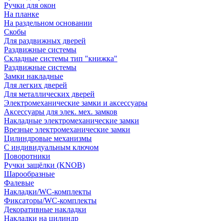
Ручки для окон
На планке
На раздельном основании
Скобы
Для раздвижных дверей
Раздвижные системы
Складные системы тип "книжка"
Раздвижные системы
Замки накладные
Для легких дверей
Для металлических дверей
Электромеханические замки и аксессуары
Аксессуары для элек. мех. замков
Накладные электромеханические замки
Врезные электромеханические замки
Цилиндровые механизмы
С индивидуальным ключом
Поворотники
Ручки защёлки (KNOB)
Шарообразные
Фалевые
Накладки/WC-комплекты
Фиксаторы/WC-комплекты
Декоративные накладки
Накладки на цилиндр