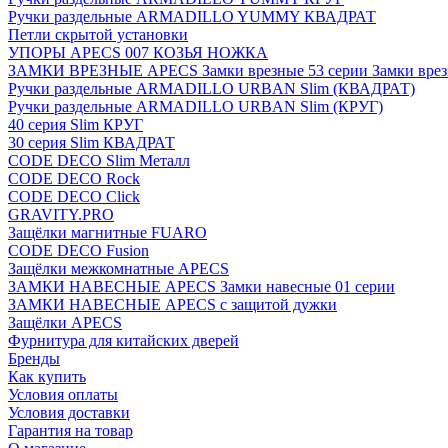
Ручки раздельные ARMADILLO YUMMY КВАДРАТ
Петли скрытой установки
УПОРЫ APECS 007 КОЗЬЯ НОЖКА
ЗАМКИ ВРЕЗНЫЕ APECS Замки врезные 53 серии Замки врез
Ручки раздельные ARMADILLO URBAN Slim (КВАДРАТ)
Ручки раздельные ARMADILLO URBAN Slim (КРУГ)
40 серия Slim КРУГ
30 серия Slim КВАДРАТ
CODE DECO Slim Металл
CODE DECO Rock
CODE DECO Click
GRAVITY.PRO
Защёлки магнитные FUARO
CODE DECO Fusion
Защёлки межкомнатные APECS
ЗАМКИ НАВЕСНЫЕ APECS Замки навесные 01 серии
ЗАМКИ НАВЕСНЫЕ APECS с защитой дужки
Защёлки APECS
Фурнитура для китайских дверей
Бренды
Как купить
Условия оплаты
Условия доставки
Гарантия на товар