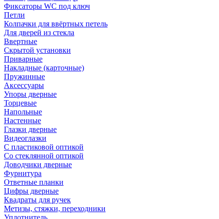
Фиксаторы WC под ключ
Петли
Колпачки для ввёртных петель
Для дверей из стекла
Ввертные
Скрытой установки
Приварные
Накладные (карточные)
Пружинные
Аксессуары
Упоры дверные
Торцевые
Напольные
Настенные
Глазки дверные
Видеоглазки
С пластиковой оптикой
Со стеклянной оптикой
Доводчики дверные
Фурнитура
Ответные планки
Цифры дверные
Квадраты для ручек
Метизы, стяжки, переходники
Уплотнитель