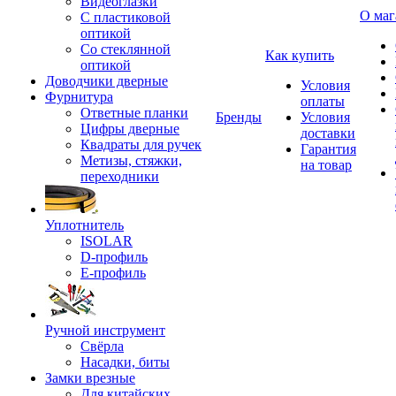
Видеоглазки
О маг
С пластиковой
оптикой
Со стеклянной
Как купить
оптикой
Доводчики дверные
Условия
Фурнитура
оплаты
Ответные планки
Бренды
Условия
Цифры дверные
доставки
Квадраты для ручек
Гарантия
Метизы, стяжки,
на товар
переходники
Уплотнитель
ISOLAR
D-профиль
Е-профиль
Ручной инструмент
Свёрла
Насадки, биты
Замки врезные
Для китайских