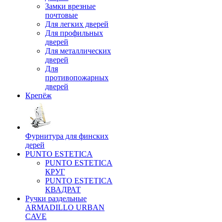
Замки врезные
почтовые
Для легких дверей
Для профильных
дверей
Для металлических
дверей
Для
противопожарных
дверей
Крепёж
Фурнитура для финских
дерей
PUNTO ESTETICA
PUNTO ESTETICA
КРУГ
PUNTO ESTETICA
КВАДРАТ
Ручки раздельные
ARMADILLO URBAN
CAVE