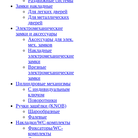
Раздвижные системы
Замки накладные
Для легких дверей
Для металлических
дверей
Электромеханические
замки и аксессуары
Аксессуары для элек.
мех. замков
Накладные
электромеханические
замки
Врезные
электромеханические
замки
Цилиндровые механизмы
С индивидуальным
ключом
Поворотники
Ручки защёлки (KNOB)
Шарообразные
Фалевые
Накладки/WC-комплекты
Фиксаторы/WC-
комплекты