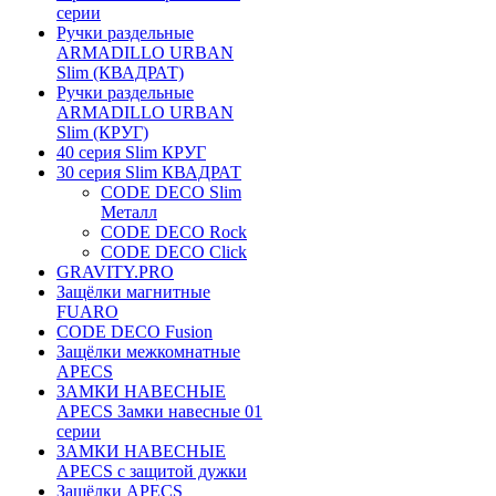
серии
Ручки раздельные
ARMADILLO URBAN
Slim (КВАДРАТ)
Ручки раздельные
ARMADILLO URBAN
Slim (КРУГ)
40 серия Slim КРУГ
30 серия Slim КВАДРАТ
CODE DECO Slim
Металл
CODE DECO Rock
CODE DECO Click
GRAVITY.PRO
Защёлки магнитные
FUARO
CODE DECO Fusion
Защёлки межкомнатные
APECS
ЗАМКИ НАВЕСНЫЕ
APECS Замки навесные 01
серии
ЗАМКИ НАВЕСНЫЕ
APECS с защитой дужки
Защёлки APECS