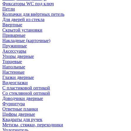
Фиксаторы WC под ключ
Петли
Колпачки для ввёртных петель
Для дверей из стекла
Ввертные
Скрытой установки
Приварные
Накладные (карточные)
Пружинные
Аксессуары
Упоры дверные
Торцевые
Напольные
Настенные
Глазки дверные
Видеоглазки
С пластиковой оптикой
Со стеклянной оптикой
Доводчики дверные
Фурнитура
Ответные планки
Цифры дверные
Квадраты для ручек
Метизы, стяжки, переходники
Уплотнитель