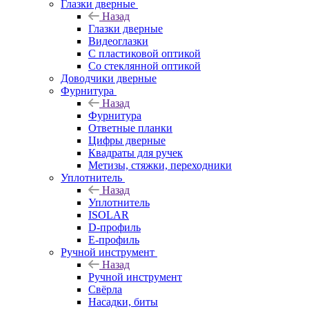
Глазки дверные
Назад
Глазки дверные
Видеоглазки
С пластиковой оптикой
Со стеклянной оптикой
Доводчики дверные
Фурнитура
Назад
Фурнитура
Ответные планки
Цифры дверные
Квадраты для ручек
Метизы, стяжки, переходники
Уплотнитель
Назад
Уплотнитель
ISOLAR
D-профиль
Е-профиль
Ручной инструмент
Назад
Ручной инструмент
Свёрла
Насадки, биты