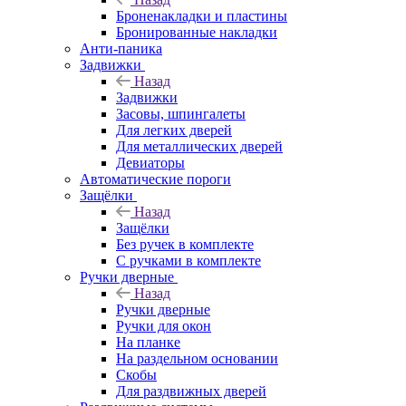
Броненакладки и пластины
Бронированные накладки
Анти-паника
Задвижки
Назад
Задвижки
Засовы, шпингалеты
Для легких дверей
Для металлических дверей
Девиаторы
Автоматические пороги
Защёлки
Назад
Защёлки
Без ручек в комплекте
С ручками в комплекте
Ручки дверные
Назад
Ручки дверные
Ручки для окон
На планке
На раздельном основании
Скобы
Для раздвижных дверей