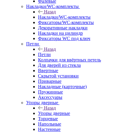
Фалевые
Накладки/WC-комплекты
Назад
Накладки/WC-комплекты
Фиксаторы/WC-комплекты
Декоративные накладки
Накладки на цилиндр
Фиксаторы WC под ключ
Петли
Назад
Петли
Колпачки для ввёртных петель
Для дверей из стекла
Ввертные
Скрытой установки
Приварные
Накладные (карточные)
Пружинные
Аксессуары
Упоры дверные
Назад
Упоры дверные
Торцевые
Напольные
Настенные