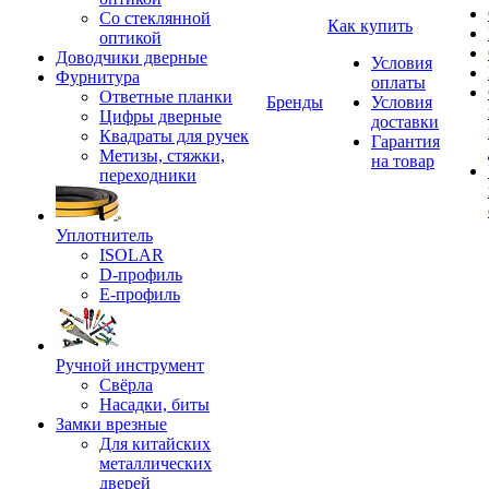
Со стеклянной
Как купить
оптикой
Доводчики дверные
Условия
Фурнитура
оплаты
Ответные планки
Бренды
Условия
Цифры дверные
доставки
Квадраты для ручек
Гарантия
Метизы, стяжки,
на товар
переходники
Уплотнитель
ISOLAR
D-профиль
Е-профиль
Ручной инструмент
Свёрла
Насадки, биты
Замки врезные
Для китайских
металлических
дверей