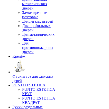
металлических
дверей
Замки врезные
почтовые
Для легких дверей
Для профильных
дверей
Для металлических
дверей
Для
противопожарных
дверей
Крепёж
Фурнитура для финских
дерей
PUNTO ESTETICA
PUNTO ESTETICA
КРУГ
PUNTO ESTETICA
КВАДРАТ
Ручки раздельные