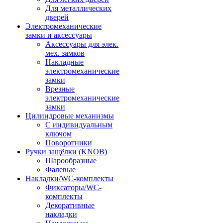
Для металлических
дверей
Электромеханические
замки и аксессуары
Аксессуары для элек.
мех. замков
Накладные
электромеханические
замки
Врезные
электромеханические
замки
Цилиндровые механизмы
С индивидуальным
ключом
Поворотники
Ручки защёлки (KNOB)
Шарообразные
Фалевые
Накладки/WC-комплекты
Фиксаторы/WC-
комплекты
Декоративные
накладки