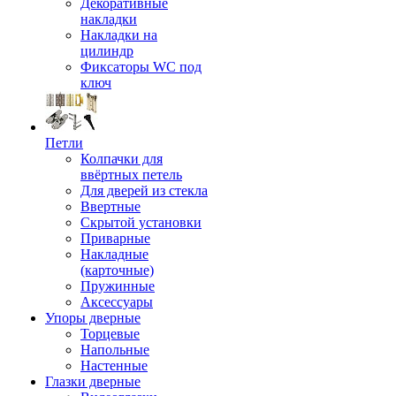
Декоративные
накладки
Накладки на
цилиндр
Фиксаторы WC под
ключ
Петли
Колпачки для
ввёртных петель
Для дверей из стекла
Ввертные
Скрытой установки
Приварные
Накладные
(карточные)
Пружинные
Аксессуары
Упоры дверные
Торцевые
Напольные
Настенные
Глазки дверные