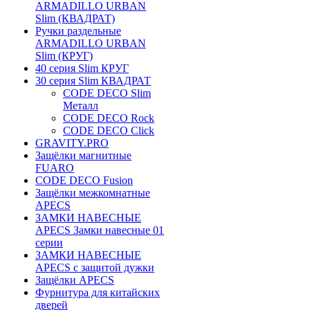
ARMADILLO URBAN
Slim (КВАДРАТ)
Ручки раздельные
ARMADILLO URBAN
Slim (КРУГ)
40 серия Slim КРУГ
30 серия Slim КВАДРАТ
CODE DECO Slim
Металл
CODE DECO Rock
CODE DECO Click
GRAVITY.PRO
Защёлки магнитные
FUARO
CODE DECO Fusion
Защёлки межкомнатные
APECS
ЗАМКИ НАВЕСНЫЕ
APECS Замки навесные 01
серии
ЗАМКИ НАВЕСНЫЕ
APECS с защитой дужки
Защёлки APECS
Фурнитура для китайских
дверей