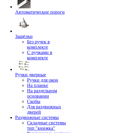
Автоматические пороги
Защёлки
Без ручек в
комплекте
С ручками в
комплекте
Ручки дверные
Ручки для окон
На планке
На раздельном
основании
Скобы
Для раздвижных
дверей
Раздвижные системы
Складные системы
тип "книжка"