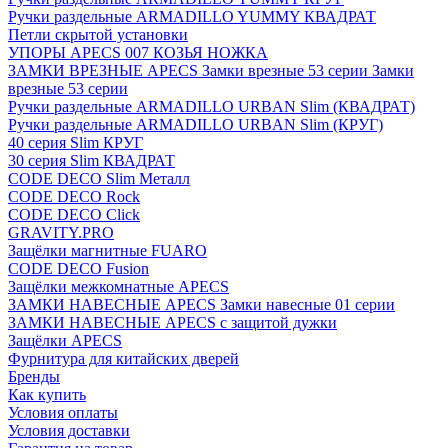
Ручки раздельные ARMADILLO YUMMY КВАДРАТ
Петли скрытой установки
УПОРЫ APECS 007 КОЗЬЯ НОЖКА
ЗАМКИ ВРЕЗНЫЕ APECS Замки врезные 53 серии Замки
врезные 53 серии
Ручки раздельные ARMADILLO URBAN Slim (КВАДРАТ)
Ручки раздельные ARMADILLO URBAN Slim (КРУГ)
40 серия Slim КРУГ
30 серия Slim КВАДРАТ
CODE DECO Slim Металл
CODE DECO Rock
CODE DECO Click
GRAVITY.PRO
Защёлки магнитные FUARO
CODE DECO Fusion
Защёлки межкомнатные APECS
ЗАМКИ НАВЕСНЫЕ APECS Замки навесные 01 серии
ЗАМКИ НАВЕСНЫЕ APECS с защитой дужки
Защёлки APECS
Фурнитура для китайских дверей
Бренды
Как купить
Условия оплаты
Условия доставки