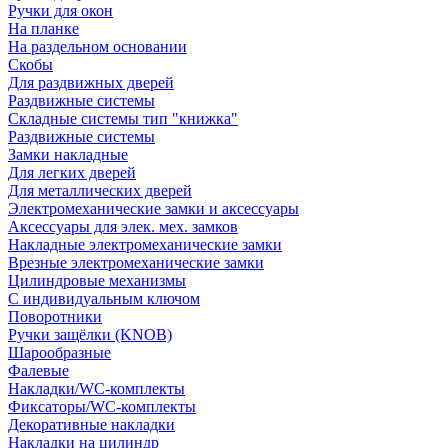
Ручки для окон
На планке
На раздельном основании
Скобы
Для раздвижных дверей
Раздвижные системы
Складные системы тип "книжка"
Раздвижные системы
Замки накладные
Для легких дверей
Для металлических дверей
Электромеханические замки и аксессуары
Аксессуары для элек. мех. замков
Накладные электромеханические замки
Врезные электромеханические замки
Цилиндровые механизмы
С индивидуальным ключом
Поворотники
Ручки защёлки (KNOB)
Шарообразные
Фалевые
Накладки/WC-комплекты
Фиксаторы/WC-комплекты
Декоративные накладки
Накладки на цилиндр