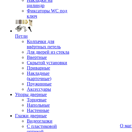
Накладки на
цилиндр
Фиксаторы WC под
ключ
Петли
Колпачки для
ввёртных петель
Для дверей из стекла
Ввертные
Скрытой установки
Приварные
Накладные
(карточные)
Пружинные
Аксессуары
Упоры дверные
Торцевые
Напольные
Настенные
Глазки дверные
Видеоглазки
О маг
С пластиковой
оптикой