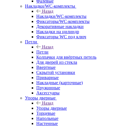
Фалевые
Накладки/WC-комплекты
Назад
Накладки/WC-комплекты
Фиксаторы/WC-комплекты
Декоративные накладки
Накладки на цилиндр
Фиксаторы WC под ключ
Петли
Назад
Петли
Колпачки для ввёртных петель
Для дверей из стекла
Ввертные
Скрытой установки
Приварные
Накладные (карточные)
Пружинные
Аксессуары
Упоры дверные
Назад
Упоры дверные
Торцевые
Напольные
Настенные