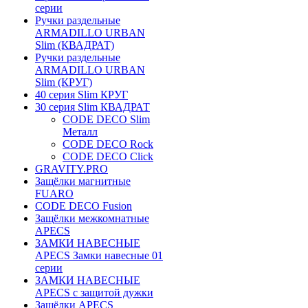
серии
Ручки раздельные
ARMADILLO URBAN
Slim (КВАДРАТ)
Ручки раздельные
ARMADILLO URBAN
Slim (КРУГ)
40 серия Slim КРУГ
30 серия Slim КВАДРАТ
CODE DECO Slim
Металл
CODE DECO Rock
CODE DECO Click
GRAVITY.PRO
Защёлки магнитные
FUARO
CODE DECO Fusion
Защёлки межкомнатные
APECS
ЗАМКИ НАВЕСНЫЕ
APECS Замки навесные 01
серии
ЗАМКИ НАВЕСНЫЕ
APECS с защитой дужки
Защёлки APECS