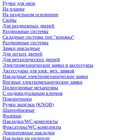
Ручки для окон
На планке
На раздельном основании
Скобы
Для раздвижных дверей
Раздвижные системы
Складные системы тип "книжка"
Раздвижные системы
Замки накладные
Для легких дверей
Для металлических дверей
Электромеханические замки и аксессуары
Аксессуары для элек. мех. замков
Накладные электромеханические замки
Врезные электромеханические замки
Цилиндровые механизмы
С индивидуальным ключом
Поворотники
Ручки защёлки (KNOB)
Шарообразные
Фалевые
Накладки/WC-комплекты
Фиксаторы/WC-комплекты
Декоративные накладки
Накладки на цилиндр