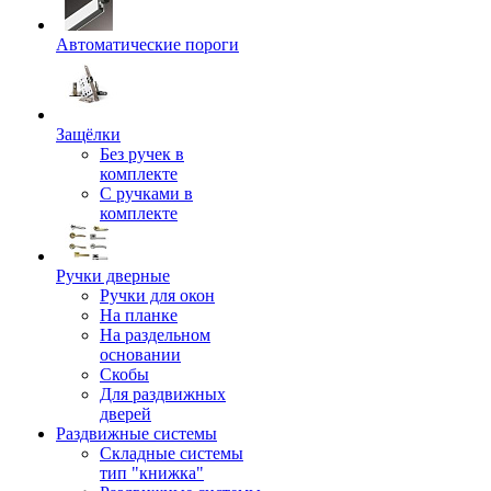
Автоматические пороги
Защёлки
Без ручек в
комплекте
С ручками в
комплекте
Ручки дверные
Ручки для окон
На планке
На раздельном
основании
Скобы
Для раздвижных
дверей
Раздвижные системы
Складные системы
тип "книжка"