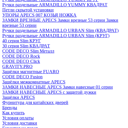
Ручки раздельные ARMADILLO YUMMY КВАДРАТ
Петли скрытой установки
УПОРЫ APECS 007 КОЗЬЯ НОЖКА
ЗАМКИ ВРЕЗНЫЕ APECS Замки врезные 53 серии Замки
врезные 53 серии
Ручки раздельные ARMADILLO URBAN Slim (КВАДРАТ)
Ручки раздельные ARMADILLO URBAN Slim (КРУГ)
40 серия Slim КРУГ
30 серия Slim КВАДРАТ
CODE DECO Slim Металл
CODE DECO Rock
CODE DECO Click
GRAVITY.PRO
Защёлки магнитные FUARO
CODE DECO Fusion
Защёлки межкомнатные APECS
ЗАМКИ НАВЕСНЫЕ APECS Замки навесные 01 серии
ЗАМКИ НАВЕСНЫЕ APECS с защитой дужки
Защёлки APECS
Фурнитура для китайских дверей
Бренды
Как купить
Условия оплаты
Условия доставки