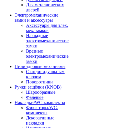
Для металлических
дверей
Электромеханические
замки и аксессуары
Аксессуары для элек.
мех. замков
Накладные
электромеханические
замки
Врезные
электромеханические
замки
Цилиндровые механизмы
С индивидуальным
ключом
Поворотники
Ручки защёлки (KNOB)
Шарообразные
Фалевые
Накладки/WC-комплекты
Фиксаторы/WC-
комплекты
Декоративные
накладки