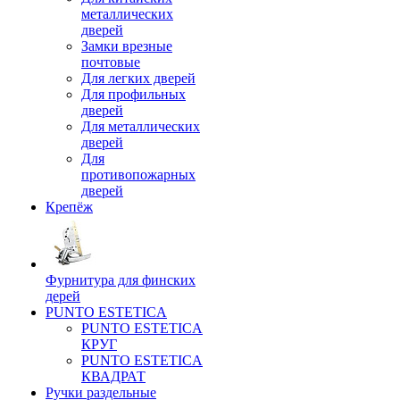
металлических
дверей
Замки врезные
почтовые
Для легких дверей
Для профильных
дверей
Для металлических
дверей
Для
противопожарных
дверей
Крепёж
Фурнитура для финских
дерей
PUNTO ESTETICA
PUNTO ESTETICA
КРУГ
PUNTO ESTETICA
КВАДРАТ
Ручки раздельные