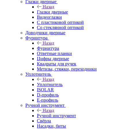
Глазки дверные
Назад
Глазки дверные
Видеоглазки
С пластиковой оптикой
Со стеклянной оптикой
Доводчики дверные
Фурнитура
Назад
Фурнитура
Ответные планки
Цифры дверные
Квадраты для ручек
Метизы, стяжки, переходники
Уплотнитель
Назад
Уплотнитель
ISOLAR
D-профиль
Е-профиль
Ручной инструмент
Назад
Ручной инструмент
Свёрла
Насадки, биты