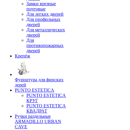
Замки врезные
почтовые
Для легких дверей
Для профильных
дверей
Для металлических
дверей
Для
противопожарных
дверей
Крепёж
Фурнитура для финских
дерей
PUNTO ESTETICA
PUNTO ESTETICA
КРУГ
PUNTO ESTETICA
КВАДРАТ
Ручки раздельные
ARMADILLO URBAN
CAVE