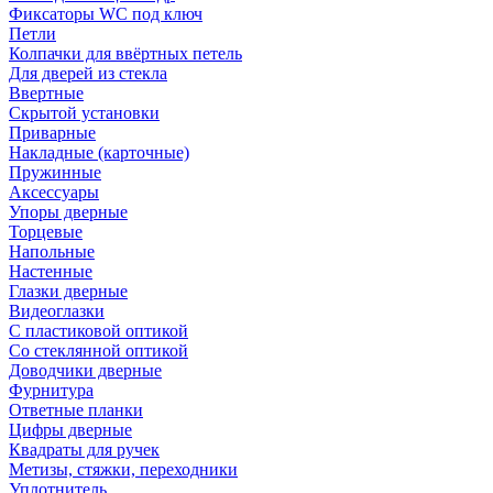
Фиксаторы WC под ключ
Петли
Колпачки для ввёртных петель
Для дверей из стекла
Ввертные
Скрытой установки
Приварные
Накладные (карточные)
Пружинные
Аксессуары
Упоры дверные
Торцевые
Напольные
Настенные
Глазки дверные
Видеоглазки
С пластиковой оптикой
Со стеклянной оптикой
Доводчики дверные
Фурнитура
Ответные планки
Цифры дверные
Квадраты для ручек
Метизы, стяжки, переходники
Уплотнитель