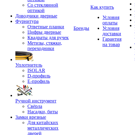
Со стеклянной
Как купить
оптикой
Доводчики дверные
Условия
Фурнитура
оплаты
Ответные планки
Бренды
Условия
Цифры дверные
доставки
Квадраты для ручек
Гарантия
Метизы, стяжки,
на товар
переходники
Уплотнитель
ISOLAR
D-профиль
Е-профиль
Ручной инструмент
Свёрла
Насадки, биты
Замки врезные
Для китайских
металлических
дверей