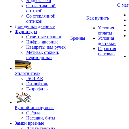
Видеоглазки
О маг
С пластиковой
оптикой
Со стеклянной
Как купить
оптикой
Доводчики дверные
Условия
Фурнитура
оплаты
Ответные планки
Бренды
Условия
Цифры дверные
доставки
Квадраты для ручек
Гарантия
Метизы, стяжки,
на товар
переходники
Уплотнитель
ISOLAR
D-профиль
Е-профиль
Ручной инструмент
Свёрла
Насадки, биты
Замки врезные
Для китайских