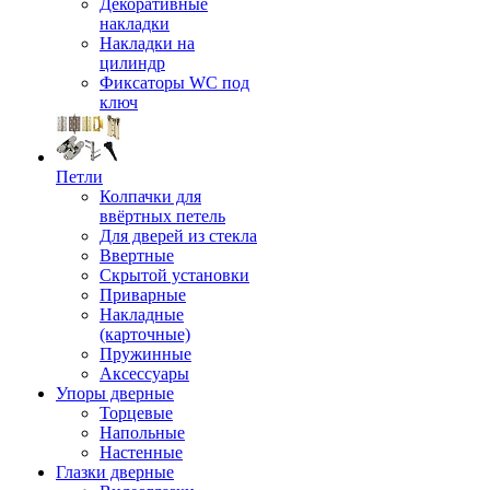
Декоративные
накладки
Накладки на
цилиндр
Фиксаторы WC под
ключ
Петли
Колпачки для
ввёртных петель
Для дверей из стекла
Ввертные
Скрытой установки
Приварные
Накладные
(карточные)
Пружинные
Аксессуары
Упоры дверные
Торцевые
Напольные
Настенные
Глазки дверные