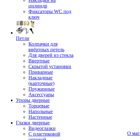
Накладки на
цилиндр
Фиксаторы WC под
ключ
Петли
Колпачки для
ввёртных петель
Для дверей из стекла
Ввертные
Скрытой установки
Приварные
Накладные
(карточные)
Пружинные
Аксессуары
Упоры дверные
Торцевые
Напольные
Настенные
Глазки дверные
Видеоглазки
О маг
С пластиковой
оптикой