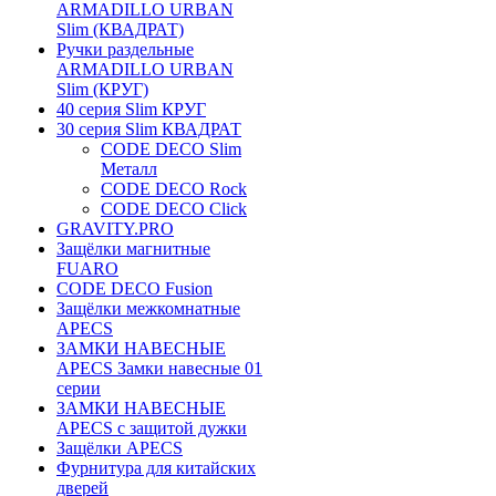
ARMADILLO URBAN
Slim (КВАДРАТ)
Ручки раздельные
ARMADILLO URBAN
Slim (КРУГ)
40 серия Slim КРУГ
30 серия Slim КВАДРАТ
CODE DECO Slim
Металл
CODE DECO Rock
CODE DECO Click
GRAVITY.PRO
Защёлки магнитные
FUARO
CODE DECO Fusion
Защёлки межкомнатные
APECS
ЗАМКИ НАВЕСНЫЕ
APECS Замки навесные 01
серии
ЗАМКИ НАВЕСНЫЕ
APECS с защитой дужки
Защёлки APECS
Фурнитура для китайских
дверей