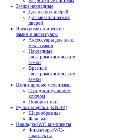
Раздвижные системы
Замки накладные
Для легких дверей
Для металлических
дверей
Электромеханические
замки и аксессуары
Аксессуары для элек.
мех. замков
Накладные
электромеханические
замки
Врезные
электромеханические
замки
Цилиндровые механизмы
С индивидуальным
ключом
Поворотники
Ручки защёлки (KNOB)
Шарообразные
Фалевые
Накладки/WC-комплекты
Фиксаторы/WC-
комплекты