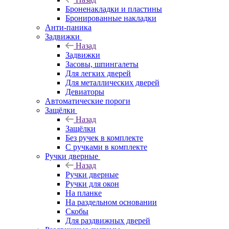
Броненакладки и пластины
Бронированные накладки
Анти-паника
Задвижки
Назад
Задвижки
Засовы, шпингалеты
Для легких дверей
Для металлических дверей
Девиаторы
Автоматические пороги
Защёлки
Назад
Защёлки
Без ручек в комплекте
С ручками в комплекте
Ручки дверные
Назад
Ручки дверные
Ручки для окон
На планке
На раздельном основании
Скобы
Для раздвижных дверей