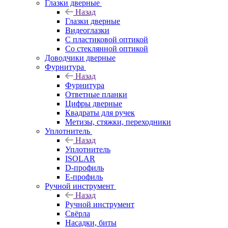
Глазки дверные
Назад
Глазки дверные
Видеоглазки
С пластиковой оптикой
Со стеклянной оптикой
Доводчики дверные
Фурнитура
Назад
Фурнитура
Ответные планки
Цифры дверные
Квадраты для ручек
Метизы, стяжки, переходники
Уплотнитель
Назад
Уплотнитель
ISOLAR
D-профиль
Е-профиль
Ручной инструмент
Назад
Ручной инструмент
Свёрла
Насадки, биты