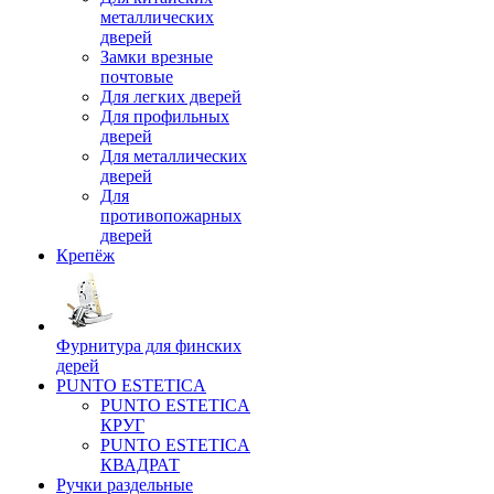
металлических
дверей
Замки врезные
почтовые
Для легких дверей
Для профильных
дверей
Для металлических
дверей
Для
противопожарных
дверей
Крепёж
Фурнитура для финских
дерей
PUNTO ESTETICA
PUNTO ESTETICA
КРУГ
PUNTO ESTETICA
КВАДРАТ
Ручки раздельные