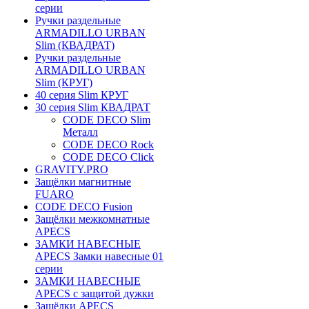
серии
Ручки раздельные
ARMADILLO URBAN
Slim (КВАДРАТ)
Ручки раздельные
ARMADILLO URBAN
Slim (КРУГ)
40 серия Slim КРУГ
30 серия Slim КВАДРАТ
CODE DECO Slim
Металл
CODE DECO Rock
CODE DECO Click
GRAVITY.PRO
Защёлки магнитные
FUARO
CODE DECO Fusion
Защёлки межкомнатные
APECS
ЗАМКИ НАВЕСНЫЕ
APECS Замки навесные 01
серии
ЗАМКИ НАВЕСНЫЕ
APECS с защитой дужки
Защёлки APECS