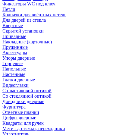
Фиксаторы WC под ключ
Петли
Колпачки для ввёртных петель
Для дверей из стекла
Ввертные
Скрытой установки
Приварные
Накладные (карточные)
Пружинные
Аксессуары
Упоры дверные
Торцевые
Напольные
Настенные
Глазки дверные
Видеоглазки
С пластиковой оптикой
Со стеклянной оптикой
Доводчики дверные
Фурнитура
Ответные планки
Цифры дверные
Квадраты для ручек
Метизы, стяжки, переходники
Уплотнитель