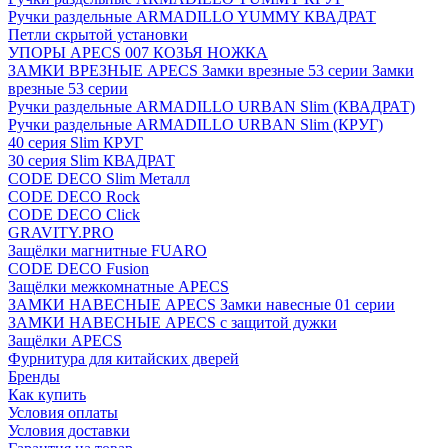
Ручки раздельные ARMADILLO YUMMY КВАДРАТ
Петли скрытой установки
УПОРЫ APECS 007 КОЗЬЯ НОЖКА
ЗАМКИ ВРЕЗНЫЕ APECS Замки врезные 53 серии Замки
врезные 53 серии
Ручки раздельные ARMADILLO URBAN Slim (КВАДРАТ)
Ручки раздельные ARMADILLO URBAN Slim (КРУГ)
40 серия Slim КРУГ
30 серия Slim КВАДРАТ
CODE DECO Slim Металл
CODE DECO Rock
CODE DECO Click
GRAVITY.PRO
Защёлки магнитные FUARO
CODE DECO Fusion
Защёлки межкомнатные APECS
ЗАМКИ НАВЕСНЫЕ APECS Замки навесные 01 серии
ЗАМКИ НАВЕСНЫЕ APECS с защитой дужки
Защёлки APECS
Фурнитура для китайских дверей
Бренды
Как купить
Условия оплаты
Условия доставки