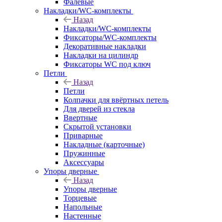
Фалевые
Накладки/WC-комплекты
Назад
Накладки/WC-комплекты
Фиксаторы/WC-комплекты
Декоративные накладки
Накладки на цилиндр
Фиксаторы WC под ключ
Петли
Назад
Петли
Колпачки для ввёртных петель
Для дверей из стекла
Ввертные
Скрытой установки
Приварные
Накладные (карточные)
Пружинные
Аксессуары
Упоры дверные
Назад
Упоры дверные
Торцевые
Напольные
Настенные