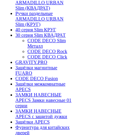
ARMADILLO URBAN
Slim (КВАДРАТ)
Ручки раздельные
ARMADILLO URBAN
Slim (КРУГ)
40 серия Slim КРУГ
30 серия Slim КВАДРАТ
CODE DECO Slim
Металл
CODE DECO Rock
CODE DECO Click
GRAVITY.PRO
Защёлки магнитные
FUARO
CODE DECO Fusion
Защёлки межкомнатные
APECS
ЗАМКИ НАВЕСНЫЕ
APECS Замки навесные 01
серии
ЗАМКИ НАВЕСНЫЕ
APECS с защитой дужки
Защёлки APECS
Фурнитура для китайских
дверей