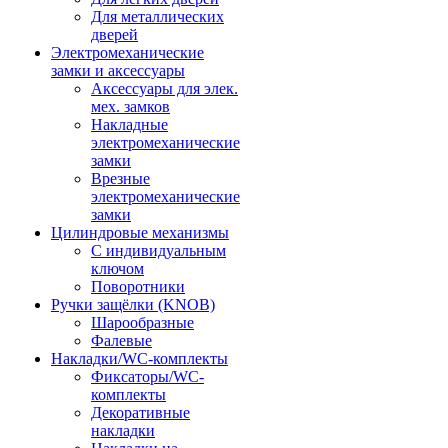
Для металлических
дверей
Электромеханические
замки и аксессуары
Аксессуары для элек.
мех. замков
Накладные
электромеханические
замки
Врезные
электромеханические
замки
Цилиндровые механизмы
С индивидуальным
ключом
Поворотники
Ручки защёлки (KNOB)
Шарообразные
Фалевые
Накладки/WC-комплекты
Фиксаторы/WC-
комплекты
Декоративные
накладки