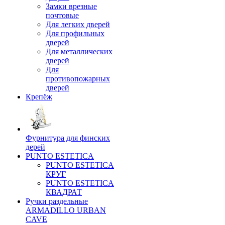
Замки врезные
почтовые
Для легких дверей
Для профильных
дверей
Для металлических
дверей
Для
противопожарных
дверей
Крепёж
Фурнитура для финских
дерей
PUNTO ESTETICA
PUNTO ESTETICA
КРУГ
PUNTO ESTETICA
КВАДРАТ
Ручки раздельные
ARMADILLO URBAN
CAVE