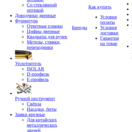
Со стеклянной
Как купить
оптикой
Доводчики дверные
Условия
Фурнитура
оплаты
Ответные планки
Бренды
Условия
Цифры дверные
доставки
Квадраты для ручек
Гарантия
Метизы, стяжки,
на товар
переходники
Уплотнитель
ISOLAR
D-профиль
Е-профиль
Ручной инструмент
Свёрла
Насадки, биты
Замки врезные
Для китайских
металлических
дверей