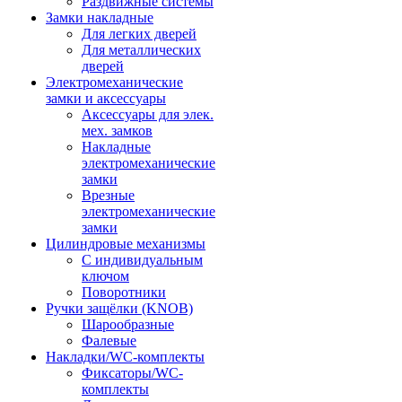
Раздвижные системы
Замки накладные
Для легких дверей
Для металлических
дверей
Электромеханические
замки и аксессуары
Аксессуары для элек.
мех. замков
Накладные
электромеханические
замки
Врезные
электромеханические
замки
Цилиндровые механизмы
С индивидуальным
ключом
Поворотники
Ручки защёлки (KNOB)
Шарообразные
Фалевые
Накладки/WC-комплекты
Фиксаторы/WC-
комплекты