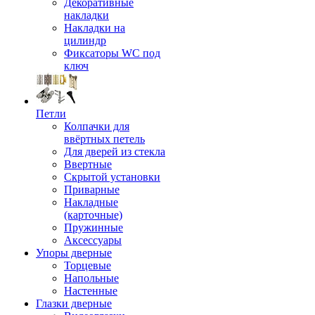
Декоративные
накладки
Накладки на
цилиндр
Фиксаторы WC под
ключ
Петли
Колпачки для
ввёртных петель
Для дверей из стекла
Ввертные
Скрытой установки
Приварные
Накладные
(карточные)
Пружинные
Аксессуары
Упоры дверные
Торцевые
Напольные
Настенные
Глазки дверные