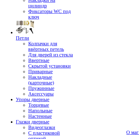
Накладки на
цилиндр
Фиксаторы WC под
ключ
Петли
Колпачки для
ввёртных петель
Для дверей из стекла
Ввертные
Скрытой установки
Приварные
Накладные
(карточные)
Пружинные
Аксессуары
Упоры дверные
Торцевые
Напольные
Настенные
Глазки дверные
Видеоглазки
О маг
С пластиковой
оптикой