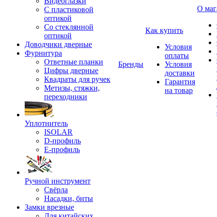
Видеоглазки
О маг
С пластиковой
оптикой
Со стеклянной
Как купить
оптикой
Доводчики дверные
Условия
Фурнитура
оплаты
Ответные планки
Бренды
Условия
Цифры дверные
доставки
Квадраты для ручек
Гарантия
Метизы, стяжки,
на товар
переходники
Уплотнитель
ISOLAR
D-профиль
Е-профиль
Ручной инструмент
Свёрла
Насадки, биты
Замки врезные
Для китайских