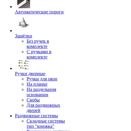
Автоматические пороги
Защёлки
Без ручек в
комплекте
С ручками в
комплекте
Ручки дверные
Ручки для окон
На планке
На раздельном
основании
Скобы
Для раздвижных
дверей
Раздвижные системы
Складные системы
тип "книжка"