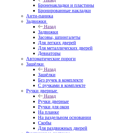
Броненакладки и пластины
Бронированные накладки
Анти-паника
Задвижки
Назад
Задвижки
Засовы, шпингалеты
Для легких дверей
Для металлических дверей
Девиаторы
Автоматические пороги
Защёлки
Назад
Защёлки
Без ручек в комплекте
С ручками в комплекте
Ручки дверные
Назад
Ручки дверные
Ручки для окон
На планке
На раздельном основании
Скобы
Для раздвижных дверей