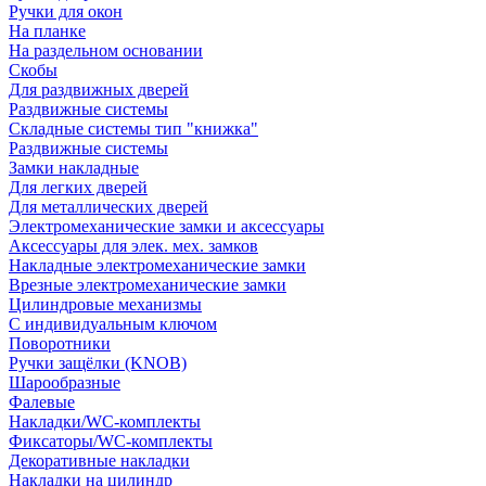
Ручки для окон
На планке
На раздельном основании
Скобы
Для раздвижных дверей
Раздвижные системы
Складные системы тип "книжка"
Раздвижные системы
Замки накладные
Для легких дверей
Для металлических дверей
Электромеханические замки и аксессуары
Аксессуары для элек. мех. замков
Накладные электромеханические замки
Врезные электромеханические замки
Цилиндровые механизмы
С индивидуальным ключом
Поворотники
Ручки защёлки (KNOB)
Шарообразные
Фалевые
Накладки/WC-комплекты
Фиксаторы/WC-комплекты
Декоративные накладки
Накладки на цилиндр