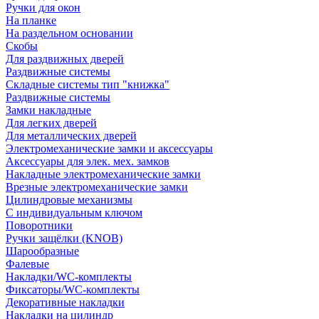
Ручки для окон
На планке
На раздельном основании
Скобы
Для раздвижных дверей
Раздвижные системы
Складные системы тип "книжка"
Раздвижные системы
Замки накладные
Для легких дверей
Для металлических дверей
Электромеханические замки и аксессуары
Аксессуары для элек. мех. замков
Накладные электромеханические замки
Врезные электромеханические замки
Цилиндровые механизмы
С индивидуальным ключом
Поворотники
Ручки защёлки (KNOB)
Шарообразные
Фалевые
Накладки/WC-комплекты
Фиксаторы/WC-комплекты
Декоративные накладки
Накладки на цилиндр