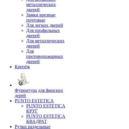
металлических
дверей
Замки врезные
почтовые
Для легких дверей
Для профильных
дверей
Для металлических
дверей
Для
противопожарных
дверей
Крепёж
Фурнитура для финских
дерей
PUNTO ESTETICA
PUNTO ESTETICA
КРУГ
PUNTO ESTETICA
КВАДРАТ
Ручки раздельные