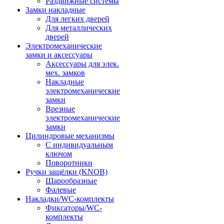
Раздвижные системы
Замки накладные
Для легких дверей
Для металлических
дверей
Электромеханические
замки и аксессуары
Аксессуары для элек.
мех. замков
Накладные
электромеханические
замки
Врезные
электромеханические
замки
Цилиндровые механизмы
С индивидуальным
ключом
Поворотники
Ручки защёлки (KNOB)
Шарообразные
Фалевые
Накладки/WC-комплекты
Фиксаторы/WC-
комплекты