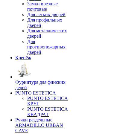
Замки врезные
почтовые
Для легких дверей
Для профильных
дверей
Для металлических
дверей
Для
противопожарных
дверей
Крепёж
Фурнитура для финских
дерей
PUNTO ESTETICA
PUNTO ESTETICA
КРУГ
PUNTO ESTETICA
КВАДРАТ
Ручки раздельные
ARMADILLO URBAN
CAVE