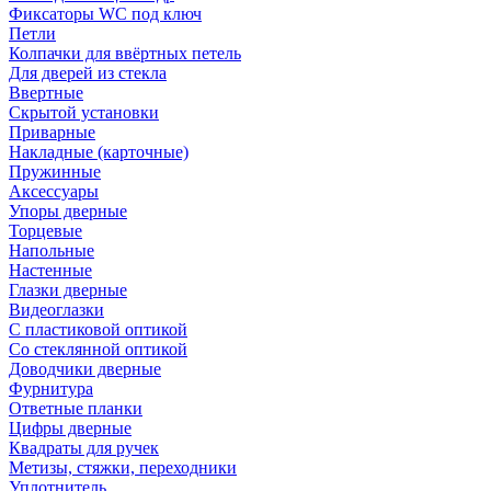
Фиксаторы WC под ключ
Петли
Колпачки для ввёртных петель
Для дверей из стекла
Ввертные
Скрытой установки
Приварные
Накладные (карточные)
Пружинные
Аксессуары
Упоры дверные
Торцевые
Напольные
Настенные
Глазки дверные
Видеоглазки
С пластиковой оптикой
Со стеклянной оптикой
Доводчики дверные
Фурнитура
Ответные планки
Цифры дверные
Квадраты для ручек
Метизы, стяжки, переходники
Уплотнитель