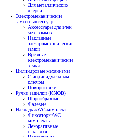
Для металлических
дверей
Электромеханические
замки и аксессуары
Аксессуары для элек.
мех. замков
Накладные
электромеханические
замки
Врезные
электромеханические
замки
Цилиндровые механизмы
С индивидуальным
ключом
Поворотники
Ручки защёлки (KNOB)
Шарообразные
Фалевые
Накладки/WC-комплекты
Фиксаторы/WC-
комплекты
Декоративные
накладки