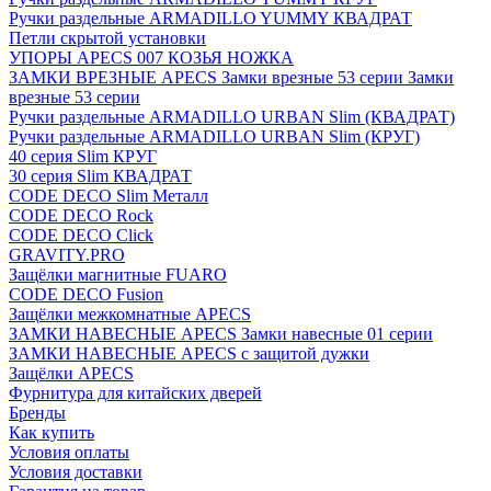
Ручки раздельные ARMADILLO YUMMY КВАДРАТ
Петли скрытой установки
УПОРЫ APECS 007 КОЗЬЯ НОЖКА
ЗАМКИ ВРЕЗНЫЕ APECS Замки врезные 53 серии Замки
врезные 53 серии
Ручки раздельные ARMADILLO URBAN Slim (КВАДРАТ)
Ручки раздельные ARMADILLO URBAN Slim (КРУГ)
40 серия Slim КРУГ
30 серия Slim КВАДРАТ
CODE DECO Slim Металл
CODE DECO Rock
CODE DECO Click
GRAVITY.PRO
Защёлки магнитные FUARO
CODE DECO Fusion
Защёлки межкомнатные APECS
ЗАМКИ НАВЕСНЫЕ APECS Замки навесные 01 серии
ЗАМКИ НАВЕСНЫЕ APECS с защитой дужки
Защёлки APECS
Фурнитура для китайских дверей
Бренды
Как купить
Условия оплаты
Условия доставки