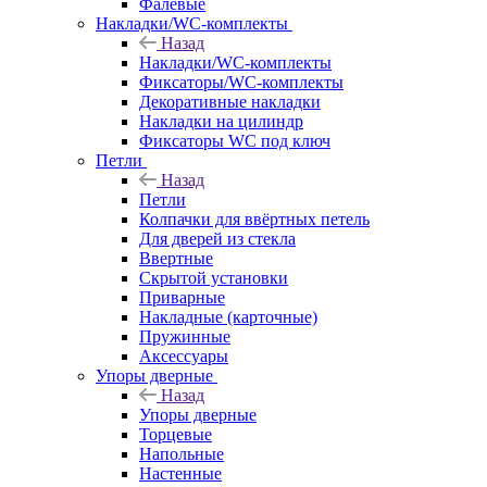
Фалевые
Накладки/WC-комплекты
Назад
Накладки/WC-комплекты
Фиксаторы/WC-комплекты
Декоративные накладки
Накладки на цилиндр
Фиксаторы WC под ключ
Петли
Назад
Петли
Колпачки для ввёртных петель
Для дверей из стекла
Ввертные
Скрытой установки
Приварные
Накладные (карточные)
Пружинные
Аксессуары
Упоры дверные
Назад
Упоры дверные
Торцевые
Напольные
Настенные