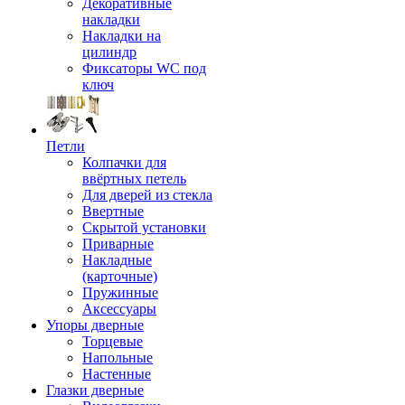
Декоративные
накладки
Накладки на
цилиндр
Фиксаторы WC под
ключ
Петли
Колпачки для
ввёртных петель
Для дверей из стекла
Ввертные
Скрытой установки
Приварные
Накладные
(карточные)
Пружинные
Аксессуары
Упоры дверные
Торцевые
Напольные
Настенные
Глазки дверные