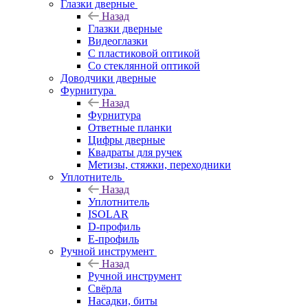
Глазки дверные
Назад
Глазки дверные
Видеоглазки
С пластиковой оптикой
Со стеклянной оптикой
Доводчики дверные
Фурнитура
Назад
Фурнитура
Ответные планки
Цифры дверные
Квадраты для ручек
Метизы, стяжки, переходники
Уплотнитель
Назад
Уплотнитель
ISOLAR
D-профиль
Е-профиль
Ручной инструмент
Назад
Ручной инструмент
Свёрла
Насадки, биты