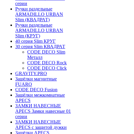
серии
Ручки раздельные
ARMADILLO URBAN
Slim (КВАДРАТ)
Ручки раздельные
ARMADILLO URBAN
Slim (КРУГ)
40 серия Slim КРУГ
30 серия Slim КВАДРАТ
CODE DECO Slim
Металл
CODE DECO Rock
CODE DECO Click
GRAVITY.PRO
Защёлки магнитные
FUARO
CODE DECO Fusion
Защёлки межкомнатные
APECS
ЗАМКИ НАВЕСНЫЕ
APECS Замки навесные 01
серии
ЗАМКИ НАВЕСНЫЕ
APECS с защитой дужки
Защёлки APECS