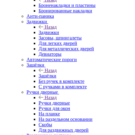
Броненакладки и пластины
Бронированные накладки
Анти-паника
Задвижки
Назад
Задвижки
Засовы, шпингалеты
Для легких дверей
Для металлических дверей
Девиаторы
Автоматические пороги
Защёлки
Назад
Защёлки
Без ручек в комплекте
С ручками в комплекте
Ручки дверные
Назад
Ручки дверные
Ручки для окон
На планке
На раздельном основании
Скобы
Для раздвижных дверей