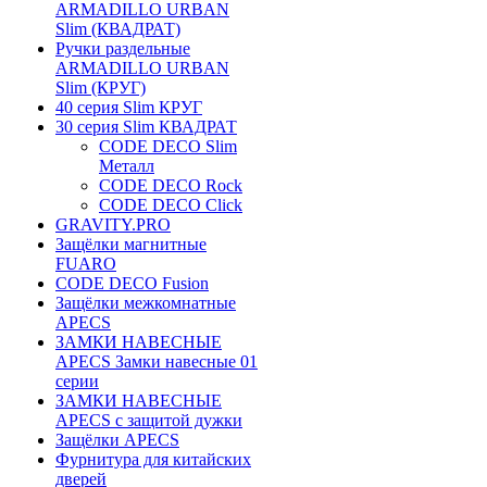
ARMADILLO URBAN
Slim (КВАДРАТ)
Ручки раздельные
ARMADILLO URBAN
Slim (КРУГ)
40 серия Slim КРУГ
30 серия Slim КВАДРАТ
CODE DECO Slim
Металл
CODE DECO Rock
CODE DECO Click
GRAVITY.PRO
Защёлки магнитные
FUARO
CODE DECO Fusion
Защёлки межкомнатные
APECS
ЗАМКИ НАВЕСНЫЕ
APECS Замки навесные 01
серии
ЗАМКИ НАВЕСНЫЕ
APECS с защитой дужки
Защёлки APECS
Фурнитура для китайских
дверей