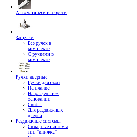
Автоматические пороги
Защёлки
Без ручек в
комплекте
С ручками в
комплекте
Ручки дверные
Ручки для окон
На планке
На раздельном
основании
Скобы
Для раздвижных
дверей
Раздвижные системы
Складные системы
тип "книжка"