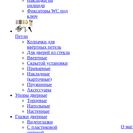
Накладки на
цилиндр
Фиксаторы WC под
ключ
Петли
Колпачки для
ввёртных петель
Для дверей из стекла
Ввертные
Скрытой установки
Приварные
Накладные
(карточные)
Пружинные
Аксессуары
Упоры дверные
Торцевые
Напольные
Настенные
Глазки дверные
Видеоглазки
О маг
С пластиковой
оптикой