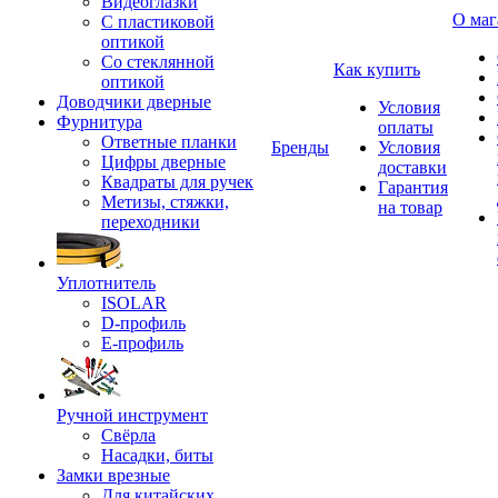
Видеоглазки
О маг
С пластиковой
оптикой
Со стеклянной
Как купить
оптикой
Доводчики дверные
Условия
Фурнитура
оплаты
Ответные планки
Бренды
Условия
Цифры дверные
доставки
Квадраты для ручек
Гарантия
Метизы, стяжки,
на товар
переходники
Уплотнитель
ISOLAR
D-профиль
Е-профиль
Ручной инструмент
Свёрла
Насадки, биты
Замки врезные
Для китайских