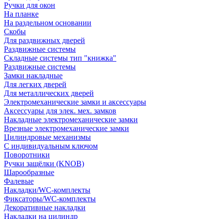
Ручки для окон
На планке
На раздельном основании
Скобы
Для раздвижных дверей
Раздвижные системы
Складные системы тип "книжка"
Раздвижные системы
Замки накладные
Для легких дверей
Для металлических дверей
Электромеханические замки и аксессуары
Аксессуары для элек. мех. замков
Накладные электромеханические замки
Врезные электромеханические замки
Цилиндровые механизмы
С индивидуальным ключом
Поворотники
Ручки защёлки (KNOB)
Шарообразные
Фалевые
Накладки/WC-комплекты
Фиксаторы/WC-комплекты
Декоративные накладки
Накладки на цилиндр