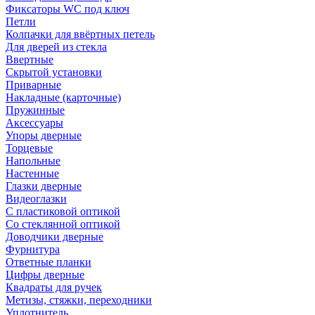
Фиксаторы WC под ключ
Петли
Колпачки для ввёртных петель
Для дверей из стекла
Ввертные
Скрытой установки
Приварные
Накладные (карточные)
Пружинные
Аксессуары
Упоры дверные
Торцевые
Напольные
Настенные
Глазки дверные
Видеоглазки
С пластиковой оптикой
Со стеклянной оптикой
Доводчики дверные
Фурнитура
Ответные планки
Цифры дверные
Квадраты для ручек
Метизы, стяжки, переходники
Уплотнитель