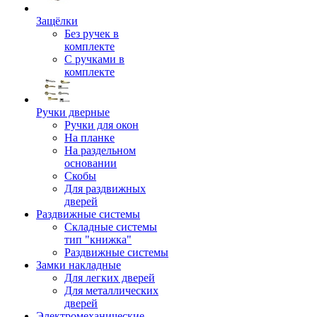
Защёлки
Без ручек в
комплекте
С ручками в
комплекте
Ручки дверные
Ручки для окон
На планке
На раздельном
основании
Скобы
Для раздвижных
дверей
Раздвижные системы
Складные системы
тип "книжка"
Раздвижные системы
Замки накладные
Для легких дверей
Для металлических
дверей
Электромеханические