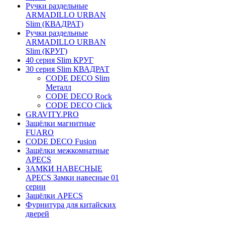
Ручки раздельные
ARMADILLO URBAN
Slim (КВАДРАТ)
Ручки раздельные
ARMADILLO URBAN
Slim (КРУГ)
40 серия Slim КРУГ
30 серия Slim КВАДРАТ
CODE DECO Slim
Металл
CODE DECO Rock
CODE DECO Click
GRAVITY.PRO
Защёлки магнитные
FUARO
CODE DECO Fusion
Защёлки межкомнатные
APECS
ЗАМКИ НАВЕСНЫЕ
APECS Замки навесные 01
серии
Защёлки APECS
Фурнитура для китайских
дверей