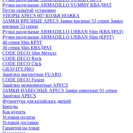
Ручки раздельные ARMADILLO YUMMY КВАДРАТ
Петли скрытой установки
УПОРЫ APECS 007 КОЗЬЯ НОЖКА
ЗАМКИ ВРЕЗНЫЕ APECS Замки врезные 53 серии Замки
врезные 53 серии
Ручки раздельные ARMADILLO URBAN Slim (КВАДРАТ)
Ручки раздельные ARMADILLO URBAN Slim (КРУГ)
40 серия Slim КРУГ
30 серия Slim КВАДРАТ
CODE DECO Slim Металл
CODE DECO Rock
CODE DECO Click
GRAVITY.PRO
Защёлки магнитные FUARO
CODE DECO Fusion
Защёлки межкомнатные APECS
ЗАМКИ НАВЕСНЫЕ APECS Замки навесные 01 серии
Защёлки APECS
Фурнитура для китайских дверей
Бренды
Как купить
Условия оплаты
Условия доставки
Гарантия на товар