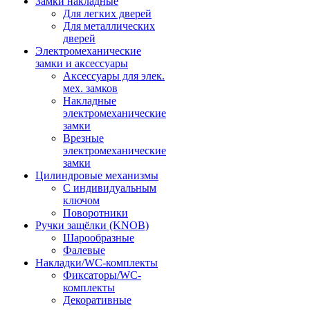
Замки накладные
Для легких дверей
Для металлических
дверей
Электромеханические
замки и аксессуары
Аксессуары для элек.
мех. замков
Накладные
электромеханические
замки
Врезные
электромеханические
замки
Цилиндровые механизмы
С индивидуальным
ключом
Поворотники
Ручки защёлки (KNOB)
Шарообразные
Фалевые
Накладки/WC-комплекты
Фиксаторы/WC-
комплекты
Декоративные