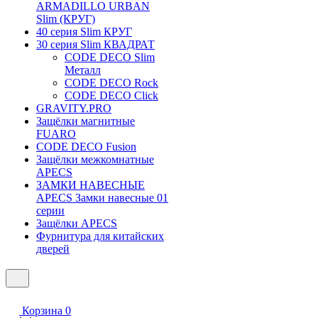
ARMADILLO URBAN
Slim (КРУГ)
40 серия Slim КРУГ
30 серия Slim КВАДРАТ
CODE DECO Slim
Металл
CODE DECO Rock
CODE DECO Click
GRAVITY.PRO
Защёлки магнитные
FUARO
CODE DECO Fusion
Защёлки межкомнатные
APECS
ЗАМКИ НАВЕСНЫЕ
APECS Замки навесные 01
серии
Защёлки APECS
Фурнитура для китайских
дверей
Корзина
0