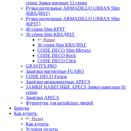
серии Замки врезные 53 серии
Ручки раздельные ARMADILLO URBAN Slim
(КВАДРАТ)
Ручки раздельные ARMADILLO URBAN Slim
(КРУГ)
40 серия Slim КРУГ
30 серия Slim КВАДРАТ
Назад
30 серия Slim КВАДРАТ
CODE DECO Slim Металл
CODE DECO Rock
CODE DECO Click
GRAVITY.PRO
Защёлки магнитные FUARO
CODE DECO Fusion
Защёлки межкомнатные APECS
ЗАМКИ НАВЕСНЫЕ APECS Замки навесные 01
серии
Защёлки APECS
Фурнитура для китайских дверей
Бренды
Как купить
Назад
Как купить
Условия оплаты