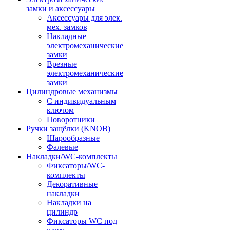
замки и аксессуары
Аксессуары для элек.
мех. замков
Накладные
электромеханические
замки
Врезные
электромеханические
замки
Цилиндровые механизмы
С индивидуальным
ключом
Поворотники
Ручки защёлки (KNOB)
Шарообразные
Фалевые
Накладки/WC-комплекты
Фиксаторы/WC-
комплекты
Декоративные
накладки
Накладки на
цилиндр
Фиксаторы WC под