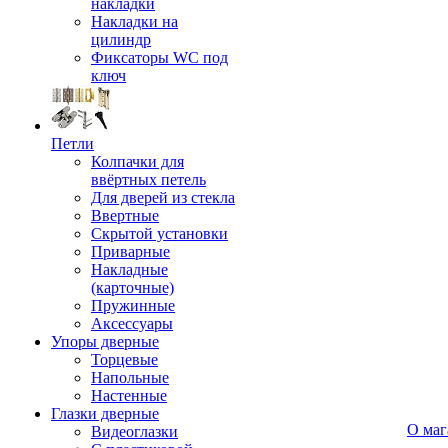
накладки
Накладки на
цилиндр
Фиксаторы WC под
ключ
Петли
Колпачки для
ввёртных петель
Для дверей из стекла
Ввертные
Скрытой установки
Приварные
Накладные
(карточные)
Пружинные
Аксессуары
Упоры дверные
Торцевые
Напольные
Настенные
Глазки дверные
О маг
Видеоглазки