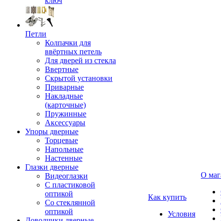
ключ
Петли
Колпачки для
ввёртных петель
Для дверей из стекла
Ввертные
Скрытой установки
Приварные
Накладные
(карточные)
Пружинные
Аксессуары
Упоры дверные
Торцевые
Напольные
Настенные
Глазки дверные
О маг
Видеоглазки
С пластиковой
оптикой
Как купить
Со стеклянной
оптикой
Условия
Доводчики дверные