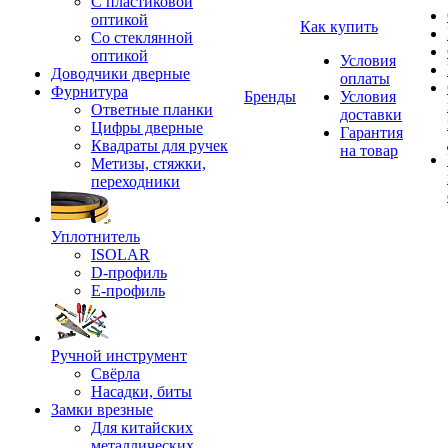
С пластиковой
оптикой
Как купить
Со стеклянной
оптикой
Условия
Доводчики дверные
оплаты
Фурнитура
Бренды
Условия
Ответные планки
доставки
Цифры дверные
Гарантия
Квадраты для ручек
на товар
Метизы, стяжки,
переходники
Уплотнитель
ISOLAR
D-профиль
Е-профиль
Ручной инструмент
Свёрла
Насадки, биты
Замки врезные
Для китайских
металлических