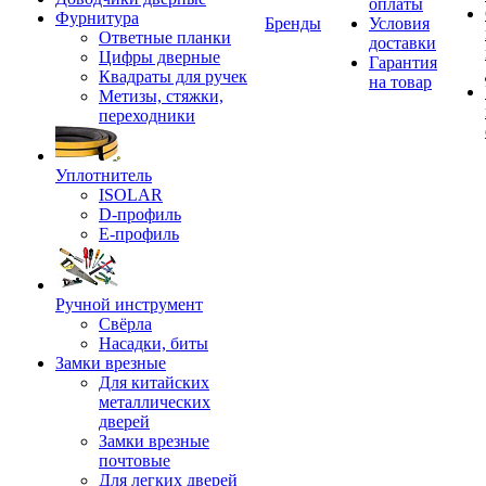
оплаты
Фурнитура
Бренды
Условия
Ответные планки
доставки
Цифры дверные
Гарантия
Квадраты для ручек
на товар
Метизы, стяжки,
переходники
Уплотнитель
ISOLAR
D-профиль
Е-профиль
Ручной инструмент
Свёрла
Насадки, биты
Замки врезные
Для китайских
металлических
дверей
Замки врезные
почтовые
Для легких дверей