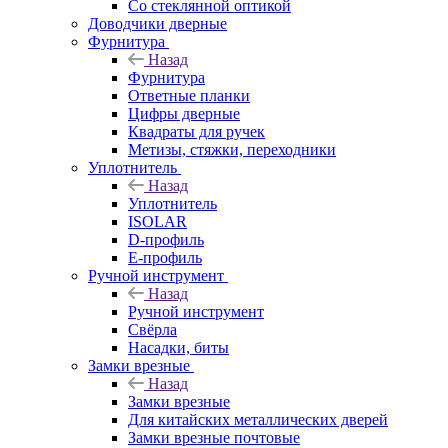
Со стеклянной оптикой
Доводчики дверные
Фурнитура
Назад
Фурнитура
Ответные планки
Цифры дверные
Квадраты для ручек
Метизы, стяжки, переходники
Уплотнитель
Назад
Уплотнитель
ISOLAR
D-профиль
Е-профиль
Ручной инструмент
Назад
Ручной инструмент
Свёрла
Насадки, биты
Замки врезные
Назад
Замки врезные
Для китайских металлических дверей
Замки врезные почтовые