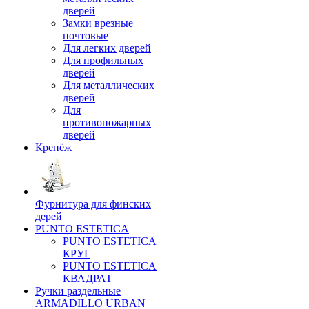
дверей
Замки врезные
почтовые
Для легких дверей
Для профильных
дверей
Для металлических
дверей
Для
противопожарных
дверей
Крепёж
Фурнитура для финских
дерей
PUNTO ESTETICA
PUNTO ESTETICA
КРУГ
PUNTO ESTETICA
КВАДРАТ
Ручки раздельные
ARMADILLO URBAN