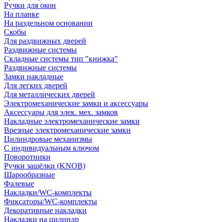
Ручки для окон
На планке
На раздельном основании
Скобы
Для раздвижных дверей
Раздвижные системы
Складные системы тип "книжка"
Раздвижные системы
Замки накладные
Для легких дверей
Для металлических дверей
Электромеханические замки и аксессуары
Аксессуары для элек. мех. замков
Накладные электромеханические замки
Врезные электромеханические замки
Цилиндровые механизмы
С индивидуальным ключом
Поворотники
Ручки защёлки (KNOB)
Шарообразные
Фалевые
Накладки/WC-комплекты
Фиксаторы/WC-комплекты
Декоративные накладки
Накладки на цилиндр