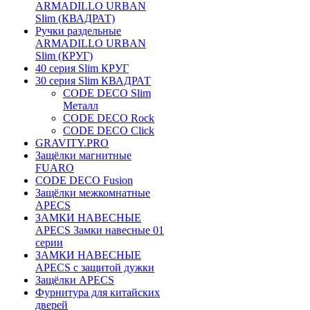
ARMADILLO URBAN
Slim (КВАДРАТ)
Ручки раздельные
ARMADILLO URBAN
Slim (КРУГ)
40 серия Slim КРУГ
30 серия Slim КВАДРАТ
CODE DECO Slim
Металл
CODE DECO Rock
CODE DECO Click
GRAVITY.PRO
Защёлки магнитные
FUARO
CODE DECO Fusion
Защёлки межкомнатные
APECS
ЗАМКИ НАВЕСНЫЕ
APECS Замки навесные 01
серии
ЗАМКИ НАВЕСНЫЕ
APECS с защитой дужки
Защёлки APECS
Фурнитура для китайских
дверей