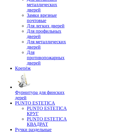
металлических
дверей
Замки врезные
почтовые
Для легких дверей
Для профильных
дверей
Для металлических
дверей
Для
противопожарных
дверей
Крепёж
Фурнитура для финских
дерей
PUNTO ESTETICA
PUNTO ESTETICA
КРУГ
PUNTO ESTETICA
КВАДРАТ
Ручки раздельные