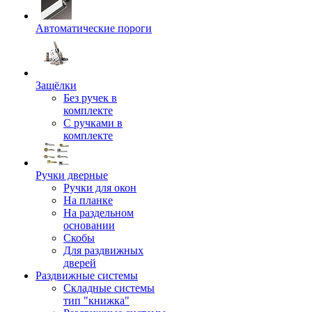
Автоматические пороги
Защёлки
Без ручек в
комплекте
С ручками в
комплекте
Ручки дверные
Ручки для окон
На планке
На раздельном
основании
Скобы
Для раздвижных
дверей
Раздвижные системы
Складные системы
тип "книжка"