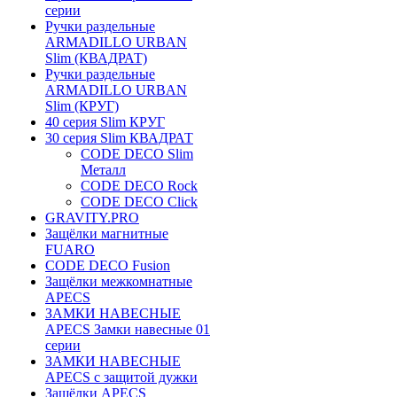
серии
Ручки раздельные
ARMADILLO URBAN
Slim (КВАДРАТ)
Ручки раздельные
ARMADILLO URBAN
Slim (КРУГ)
40 серия Slim КРУГ
30 серия Slim КВАДРАТ
CODE DECO Slim
Металл
CODE DECO Rock
CODE DECO Click
GRAVITY.PRO
Защёлки магнитные
FUARO
CODE DECO Fusion
Защёлки межкомнатные
APECS
ЗАМКИ НАВЕСНЫЕ
APECS Замки навесные 01
серии
ЗАМКИ НАВЕСНЫЕ
APECS с защитой дужки
Защёлки APECS