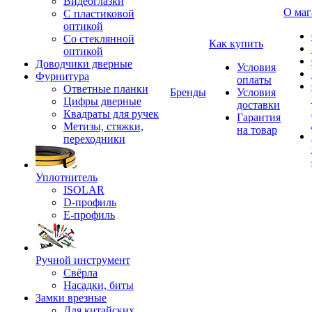
Видеоглазки
О маг
С пластиковой
оптикой
Со стеклянной
Как купить
оптикой
Доводчики дверные
Условия
Фурнитура
оплаты
Ответные планки
Бренды
Условия
Цифры дверные
доставки
Квадраты для ручек
Гарантия
Метизы, стяжки,
на товар
переходники
Уплотнитель
ISOLAR
D-профиль
Е-профиль
Ручной инструмент
Свёрла
Насадки, биты
Замки врезные
Для китайских