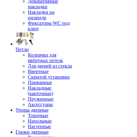
Декоративные
накладки
Накладки на
цилиндр
Фиксаторы WC под
ключ
Петли
Колпачки для
ввёртных петель
Для дверей из стекла
Ввертные
Скрытой установки
Приварные
Накладные
(карточные)
Пружинные
Аксессуары
Упоры дверные
Торцевые
Напольные
Настенные
Глазки дверные