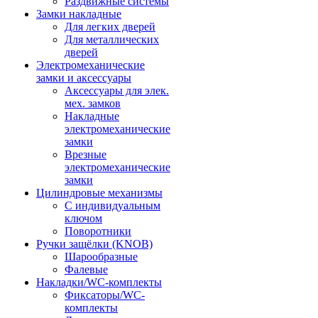
Раздвижные системы
Замки накладные
Для легких дверей
Для металлических
дверей
Электромеханические
замки и аксессуары
Аксессуары для элек.
мех. замков
Накладные
электромеханические
замки
Врезные
электромеханические
замки
Цилиндровые механизмы
С индивидуальным
ключом
Поворотники
Ручки защёлки (KNOB)
Шарообразные
Фалевые
Накладки/WC-комплекты
Фиксаторы/WC-
комплекты