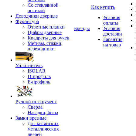
Со стеклянной
Как купить
оптикой
Доводчики дверные
Условия
Фурнитура
оплаты
Ответные планки
Бренды
Условия
Цифры дверные
доставки
Квадраты для ручек
Гарантия
Метизы, стяжки,
на товар
переходники
Уплотнитель
ISOLAR
D-профиль
Е-профиль
Ручной инструмент
Свёрла
Насадки, биты
Замки врезные
Для китайских
металлических
дверей