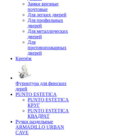
Замки врезные
почтовые
Для легких дверей
Для профильных
дверей
Для металлических
дверей
Для
противопожарных
дверей
Крепёж
Фурнитура для финских
дерей
PUNTO ESTETICA
PUNTO ESTETICA
КРУГ
PUNTO ESTETICA
КВАДРАТ
Ручки раздельные
ARMADILLO URBAN
CAVE