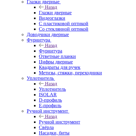
Глазки дверные
Назад
Глазки дверные
Видеоглазки
С пластиковой оптикой
Со стеклянной оптикой
Доводчики дверные
Фурнитура
Назад
Фурнитура
Ответные планки
Цифры дверные
Квадраты для ручек
Метизы, стяжки, переходники
Уплотнитель
Назад
Уплотнитель
ISOLAR
D-профиль
Е-профиль
Ручной инструмент
Назад
Ручной инструмент
Свёрла
Насадки, биты