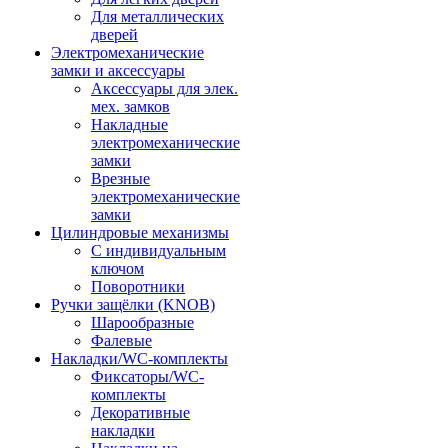
Для металлических
дверей
Электромеханические
замки и аксессуары
Аксессуары для элек.
мех. замков
Накладные
электромеханические
замки
Врезные
электромеханические
замки
Цилиндровые механизмы
С индивидуальным
ключом
Поворотники
Ручки защёлки (KNOB)
Шарообразные
Фалевые
Накладки/WC-комплекты
Фиксаторы/WC-
комплекты
Декоративные
накладки