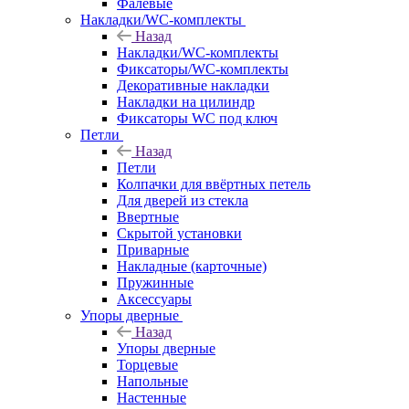
Фалевые
Накладки/WC-комплекты
Назад
Накладки/WC-комплекты
Фиксаторы/WC-комплекты
Декоративные накладки
Накладки на цилиндр
Фиксаторы WC под ключ
Петли
Назад
Петли
Колпачки для ввёртных петель
Для дверей из стекла
Ввертные
Скрытой установки
Приварные
Накладные (карточные)
Пружинные
Аксессуары
Упоры дверные
Назад
Упоры дверные
Торцевые
Напольные
Настенные