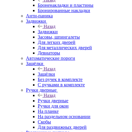
Броненакладки и пластины
Бронированные накладки
Анти-паника
Задвижки
Назад
Задвижки
Засовы, шпингалеты
Для легких дверей
Для металлических дверей
Девиаторы
Автоматические пороги
Защёлки
Назад
Защёлки
Без ручек в комплекте
С ручками в комплекте
Ручки дверные
Назад
Ручки дверные
Ручки для окон
На планке
На раздельном основании
Скобы
Для раздвижных дверей