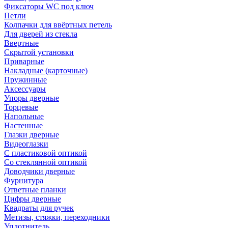
Фиксаторы WC под ключ
Петли
Колпачки для ввёртных петель
Для дверей из стекла
Ввертные
Скрытой установки
Приварные
Накладные (карточные)
Пружинные
Аксессуары
Упоры дверные
Торцевые
Напольные
Настенные
Глазки дверные
Видеоглазки
С пластиковой оптикой
Со стеклянной оптикой
Доводчики дверные
Фурнитура
Ответные планки
Цифры дверные
Квадраты для ручек
Метизы, стяжки, переходники
Уплотнитель