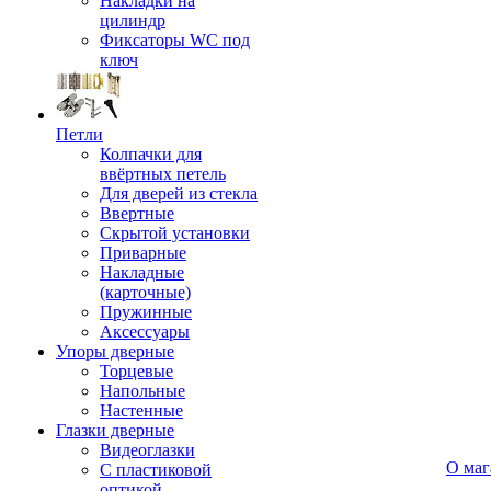
Накладки на
цилиндр
Фиксаторы WC под
ключ
Петли
Колпачки для
ввёртных петель
Для дверей из стекла
Ввертные
Скрытой установки
Приварные
Накладные
(карточные)
Пружинные
Аксессуары
Упоры дверные
Торцевые
Напольные
Настенные
Глазки дверные
Видеоглазки
О маг
С пластиковой
оптикой