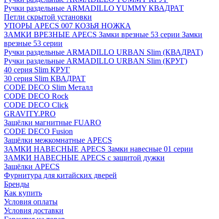
Ручки раздельные ARMADILLO YUMMY КВАДРАТ
Петли скрытой установки
УПОРЫ APECS 007 КОЗЬЯ НОЖКА
ЗАМКИ ВРЕЗНЫЕ APECS Замки врезные 53 серии Замки
врезные 53 серии
Ручки раздельные ARMADILLO URBAN Slim (КВАДРАТ)
Ручки раздельные ARMADILLO URBAN Slim (КРУГ)
40 серия Slim КРУГ
30 серия Slim КВАДРАТ
CODE DECO Slim Металл
CODE DECO Rock
CODE DECO Click
GRAVITY.PRO
Защёлки магнитные FUARO
CODE DECO Fusion
Защёлки межкомнатные APECS
ЗАМКИ НАВЕСНЫЕ APECS Замки навесные 01 серии
ЗАМКИ НАВЕСНЫЕ APECS с защитой дужки
Защёлки APECS
Фурнитура для китайских дверей
Бренды
Как купить
Условия оплаты
Условия доставки