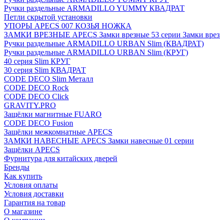
Ручки раздельные ARMADILLO YUMMY КВАДРАТ
Петли скрытой установки
УПОРЫ APECS 007 КОЗЬЯ НОЖКА
ЗАМКИ ВРЕЗНЫЕ APECS Замки врезные 53 серии Замки врез
Ручки раздельные ARMADILLO URBAN Slim (КВАДРАТ)
Ручки раздельные ARMADILLO URBAN Slim (КРУГ)
40 серия Slim КРУГ
30 серия Slim КВАДРАТ
CODE DECO Slim Металл
CODE DECO Rock
CODE DECO Click
GRAVITY.PRO
Защёлки магнитные FUARO
CODE DECO Fusion
Защёлки межкомнатные APECS
ЗАМКИ НАВЕСНЫЕ APECS Замки навесные 01 серии
Защёлки APECS
Фурнитура для китайских дверей
Бренды
Как купить
Условия оплаты
Условия доставки
Гарантия на товар
О магазине