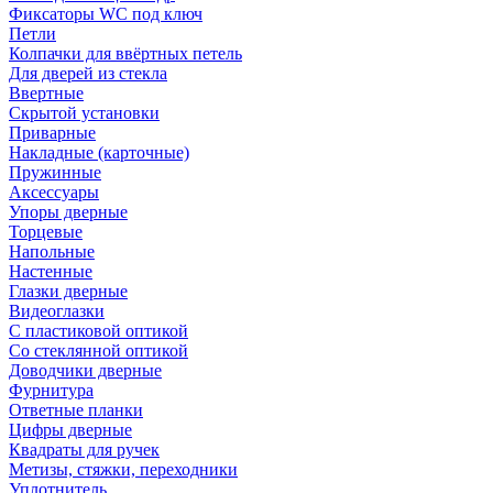
Фиксаторы WC под ключ
Петли
Колпачки для ввёртных петель
Для дверей из стекла
Ввертные
Скрытой установки
Приварные
Накладные (карточные)
Пружинные
Аксессуары
Упоры дверные
Торцевые
Напольные
Настенные
Глазки дверные
Видеоглазки
С пластиковой оптикой
Со стеклянной оптикой
Доводчики дверные
Фурнитура
Ответные планки
Цифры дверные
Квадраты для ручек
Метизы, стяжки, переходники
Уплотнитель