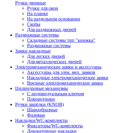
Ручки дверные
Ручки для окон
На планке
На раздельном основании
Скобы
Для раздвижных дверей
Раздвижные системы
Складные системы тип "книжка"
Раздвижные системы
Замки накладные
Для легких дверей
Для металлических дверей
Электромеханические замки и аксессуары
Аксессуары для элек. мех. замков
Накладные электромеханические замки
Врезные электромеханические замки
Цилиндровые механизмы
С индивидуальным ключом
Поворотники
Ручки защёлки (KNOB)
Шарообразные
Фалевые
Накладки/WC-комплекты
Фиксаторы/WC-комплекты
Декоративные накладки