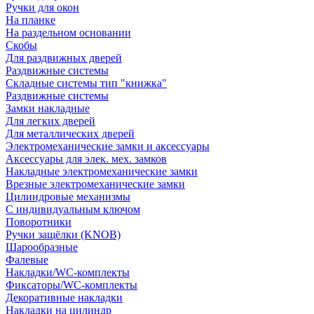
Ручки для окон
На планке
На раздельном основании
Скобы
Для раздвижных дверей
Раздвижные системы
Складные системы тип "книжка"
Раздвижные системы
Замки накладные
Для легких дверей
Для металлических дверей
Электромеханические замки и аксессуары
Аксессуары для элек. мех. замков
Накладные электромеханические замки
Врезные электромеханические замки
Цилиндровые механизмы
С индивидуальным ключом
Поворотники
Ручки защёлки (KNOB)
Шарообразные
Фалевые
Накладки/WC-комплекты
Фиксаторы/WC-комплекты
Декоративные накладки
Накладки на цилиндр