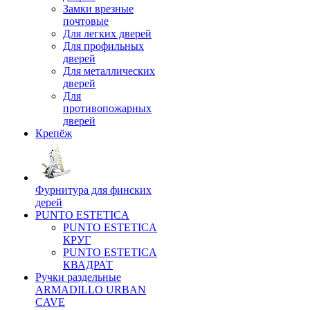
Замки врезные
почтовые
Для легких дверей
Для профильных
дверей
Для металлических
дверей
Для
противопожарных
дверей
Крепёж
Фурнитура для финских
дерей
PUNTO ESTETICA
PUNTO ESTETICA
КРУГ
PUNTO ESTETICA
КВАДРАТ
Ручки раздельные
ARMADILLO URBAN
CAVE