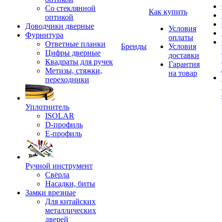
Со стеклянной
Как купить
оптикой
Доводчики дверные
Условия
Фурнитура
оплаты
Ответные планки
Бренды
Условия
Цифры дверные
доставки
Квадраты для ручек
Гарантия
Метизы, стяжки,
на товар
переходники
Уплотнитель
ISOLAR
D-профиль
Е-профиль
Ручной инструмент
Свёрла
Насадки, биты
Замки врезные
Для китайских
металлических
дверей