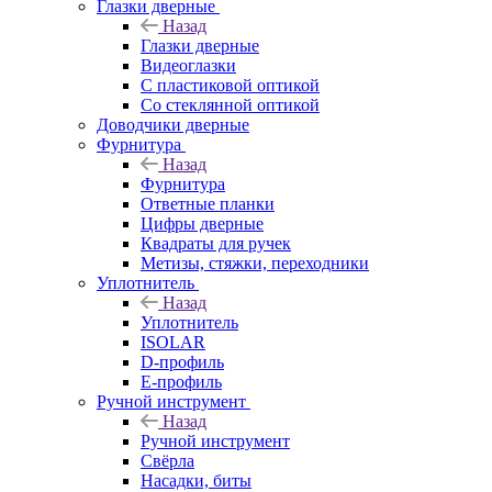
Глазки дверные
Назад
Глазки дверные
Видеоглазки
С пластиковой оптикой
Со стеклянной оптикой
Доводчики дверные
Фурнитура
Назад
Фурнитура
Ответные планки
Цифры дверные
Квадраты для ручек
Метизы, стяжки, переходники
Уплотнитель
Назад
Уплотнитель
ISOLAR
D-профиль
Е-профиль
Ручной инструмент
Назад
Ручной инструмент
Свёрла
Насадки, биты