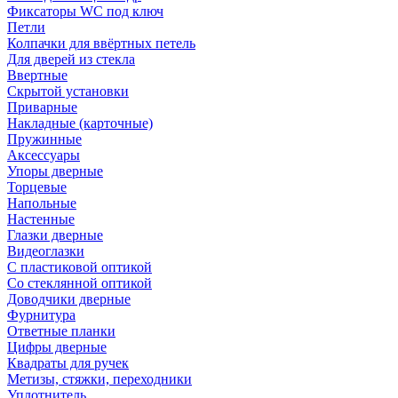
Фиксаторы WC под ключ
Петли
Колпачки для ввёртных петель
Для дверей из стекла
Ввертные
Скрытой установки
Приварные
Накладные (карточные)
Пружинные
Аксессуары
Упоры дверные
Торцевые
Напольные
Настенные
Глазки дверные
Видеоглазки
С пластиковой оптикой
Со стеклянной оптикой
Доводчики дверные
Фурнитура
Ответные планки
Цифры дверные
Квадраты для ручек
Метизы, стяжки, переходники
Уплотнитель