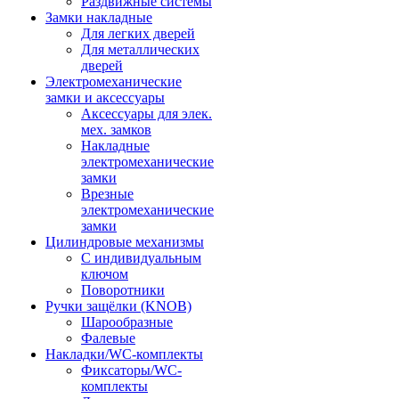
Раздвижные системы
Замки накладные
Для легких дверей
Для металлических
дверей
Электромеханические
замки и аксессуары
Аксессуары для элек.
мех. замков
Накладные
электромеханические
замки
Врезные
электромеханические
замки
Цилиндровые механизмы
С индивидуальным
ключом
Поворотники
Ручки защёлки (KNOB)
Шарообразные
Фалевые
Накладки/WC-комплекты
Фиксаторы/WC-
комплекты