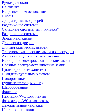
Ручки для окон
На планке
На раздельном основании
Скобы
Для раздвижных дверей
Раздвижные системы
Складные системы тип "книжка"
Раздвижные системы
Замки накладные
Для легких дверей
Для металлических дверей
Электромеханические замки и аксессуары
Аксессуары для элек. мех. замков
Накладные электромеханические замки
Врезные электромеханические замки
Цилиндровые механизмы
С индивидуальным ключом
Поворотники
Ручки защёлки (KNOB)
Шарообразные
Фалевые
Накладки/WC-комплекты
Фиксаторы/WC-комплекты
Декоративные накладки
Накладки на цилиндр