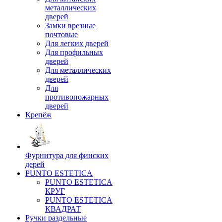
металлических
дверей
Замки врезные
почтовые
Для легких дверей
Для профильных
дверей
Для металлических
дверей
Для
противопожарных
дверей
Крепёж
Фурнитура для финских
дерей
PUNTO ESTETICA
PUNTO ESTETICA
КРУГ
PUNTO ESTETICA
КВАДРАТ
Ручки раздельные