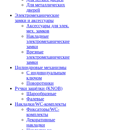
Для металлических
дверей
Электромеханические
замки и аксессуары
Аксессуары для элек.
мех. замков
Накладные
электромеханические
замки
Врезные
электромеханические
замки
Цилиндровые механизмы
С индивидуальным
ключом
Поворотники
Ручки защёлки (KNOB)
Шарообразные
Фалевые
Накладки/WC-комплекты
Фиксаторы/WC-
комплекты
Декоративные
накладки