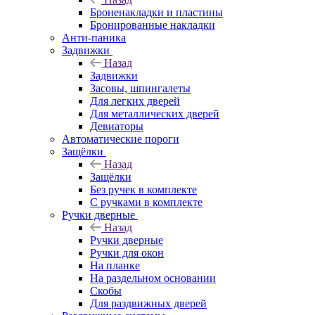
Броненакладки и пластины
Бронированные накладки
Анти-паника
Задвижки
Назад
Задвижки
Засовы, шпингалеты
Для легких дверей
Для металлических дверей
Девиаторы
Автоматические пороги
Защёлки
Назад
Защёлки
Без ручек в комплекте
С ручками в комплекте
Ручки дверные
Назад
Ручки дверные
Ручки для окон
На планке
На раздельном основании
Скобы
Для раздвижных дверей