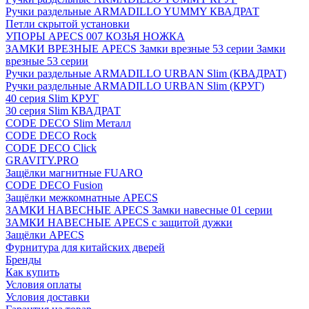
Ручки раздельные ARMADILLO YUMMY КВАДРАТ
Петли скрытой установки
УПОРЫ APECS 007 КОЗЬЯ НОЖКА
ЗАМКИ ВРЕЗНЫЕ APECS Замки врезные 53 серии Замки
врезные 53 серии
Ручки раздельные ARMADILLO URBAN Slim (КВАДРАТ)
Ручки раздельные ARMADILLO URBAN Slim (КРУГ)
40 серия Slim КРУГ
30 серия Slim КВАДРАТ
CODE DECO Slim Металл
CODE DECO Rock
CODE DECO Click
GRAVITY.PRO
Защёлки магнитные FUARO
CODE DECO Fusion
Защёлки межкомнатные APECS
ЗАМКИ НАВЕСНЫЕ APECS Замки навесные 01 серии
ЗАМКИ НАВЕСНЫЕ APECS с защитой дужки
Защёлки APECS
Фурнитура для китайских дверей
Бренды
Как купить
Условия оплаты
Условия доставки