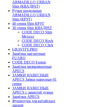
ARMADILLO URBAN
Slim (КВАДРАТ)
Ручки раздельные
ARMADILLO URBAN
Slim (КРУГ)
40 серия Slim КРУГ
30 серия Slim КВАДРАТ
CODE DECO Slim
Металл
CODE DECO Rock
CODE DECO Click
GRAVITY.PRO
Защёлки магнитные
FUARO
CODE DECO Fusion
Защёлки межкомнатные
APECS
ЗАМКИ НАВЕСНЫЕ
APECS Замки навесные 01
серии
ЗАМКИ НАВЕСНЫЕ
APECS с защитой дужки
Защёлки APECS
Фурнитура для китайских
дверей