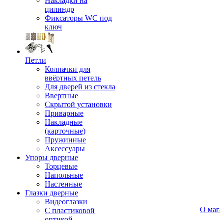
Накладки на
цилиндр
Фиксаторы WC под
ключ
Петли
Колпачки для
ввёртных петель
Для дверей из стекла
Ввертные
Скрытой установки
Приварные
Накладные
(карточные)
Пружинные
Аксессуары
Упоры дверные
Торцевые
Напольные
Настенные
Глазки дверные
Видеоглазки
О маг
С пластиковой
оптикой