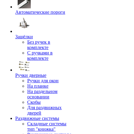
Автоматические пороги
Защёлки
Без ручек в
комплекте
С ручками в
комплекте
Ручки дверные
Ручки для окон
На планке
На раздельном
основании
Скобы
Для раздвижных
дверей
Раздвижные системы
Складные системы
тип "книжка"