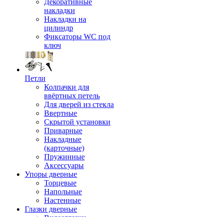
Декоративные
накладки
Накладки на
цилиндр
Фиксаторы WC под
ключ
Петли
Колпачки для
ввёртных петель
Для дверей из стекла
Ввертные
Скрытой установки
Приварные
Накладные
(карточные)
Пружинные
Аксессуары
Упоры дверные
Торцевые
Напольные
Настенные
Глазки дверные