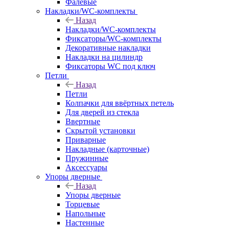
Фалевые
Накладки/WC-комплекты
Назад
Накладки/WC-комплекты
Фиксаторы/WC-комплекты
Декоративные накладки
Накладки на цилиндр
Фиксаторы WC под ключ
Петли
Назад
Петли
Колпачки для ввёртных петель
Для дверей из стекла
Ввертные
Скрытой установки
Приварные
Накладные (карточные)
Пружинные
Аксессуары
Упоры дверные
Назад
Упоры дверные
Торцевые
Напольные
Настенные