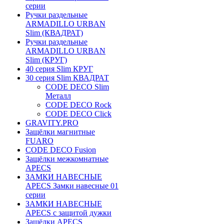
серии
Ручки раздельные
ARMADILLO URBAN
Slim (КВАДРАТ)
Ручки раздельные
ARMADILLO URBAN
Slim (КРУГ)
40 серия Slim КРУГ
30 серия Slim КВАДРАТ
CODE DECO Slim
Металл
CODE DECO Rock
CODE DECO Click
GRAVITY.PRO
Защёлки магнитные
FUARO
CODE DECO Fusion
Защёлки межкомнатные
APECS
ЗАМКИ НАВЕСНЫЕ
APECS Замки навесные 01
серии
ЗАМКИ НАВЕСНЫЕ
APECS с защитой дужки
Защёлки APECS