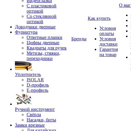
Видеоглазки
О маг
С пластиковой
оптикой
Со стеклянной
Как купить
оптикой
Доводчики дверные
Условия
Фурнитура
оплаты
Ответные планки
Бренды
Условия
Цифры дверные
доставки
Квадраты для ручек
Гарантия
Метизы, стяжки,
на товар
переходники
Уплотнитель
ISOLAR
D-профиль
Е-профиль
Ручной инструмент
Свёрла
Насадки, биты
Замки врезные
Для китайских