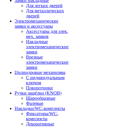
Замки накладные
Для легких дверей
Для металлических
дверей
Электромеханические
замки и аксессуары
Аксессуары для элек.
мех. замков
Накладные
электромеханические
замки
Врезные
электромеханические
замки
Цилиндровые механизмы
С индивидуальным
ключом
Поворотники
Ручки защёлки (KNOB)
Шарообразные
Фалевые
Накладки/WC-комплекты
Фиксаторы/WC-
комплекты
Декоративные