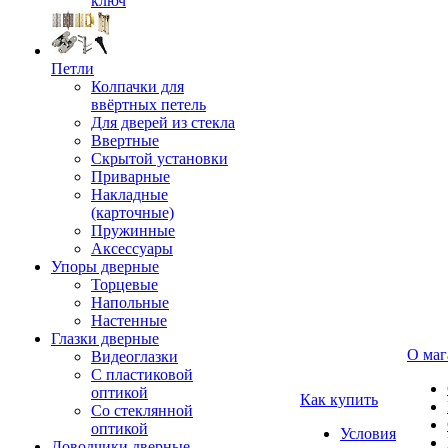
ключ
Петли
Колпачки для
ввёртных петель
Для дверей из стекла
Ввертные
Скрытой установки
Приварные
Накладные
(карточные)
Пружинные
Аксессуары
Упоры дверные
Торцевые
Напольные
Настенные
Глазки дверные
О маг
Видеоглазки
С пластиковой
оптикой
Как купить
Со стеклянной
оптикой
Условия
Доводчики дверные