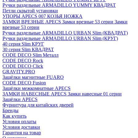
Ручки раздельные ARMADILLO YUMMY КВАДРАТ
Петли скрытой установки
УПОРЫ APECS 007 КОЗЬЯ НОЖКА
ЗАМКИ ВРЕЗНЫЕ APECS Замки врезные 53 серии Замки
врезные 53 серии
Ручки раздельные ARMADILLO URBAN Slim (КВАДРАТ)
Ручки раздельные ARMADILLO URBAN Slim (КРУГ)
40 серия Slim КРУГ
30 серия Slim КВАДРАТ
CODE DECO Slim Металл
CODE DECO Rock
CODE DECO Click
GRAVITY.PRO
Защёлки магнитные FUARO
CODE DECO Fusion
Защёлки межкомнатные APECS
ЗАМКИ НАВЕСНЫЕ APECS Замки навесные 01 серии
Защёлки APECS
Фурнитура для китайских дверей
Бренды
Как купить
Условия оплаты
Условия доставки
Гарантия на товар