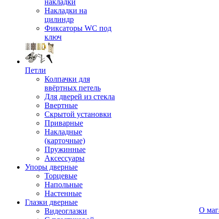
накладки
Накладки на
цилиндр
Фиксаторы WC под
ключ
Петли
Колпачки для
ввёртных петель
Для дверей из стекла
Ввертные
Скрытой установки
Приварные
Накладные
(карточные)
Пружинные
Аксессуары
Упоры дверные
Торцевые
Напольные
Настенные
Глазки дверные
О маг
Видеоглазки