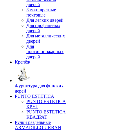
дверей
Замки врезные
почтовые
Для легких дверей
Для профильных
дверей
Для металлических
дверей
Для
противопожарных
дверей
Крепёж
Фурнитура для финских
дерей
PUNTO ESTETICA
PUNTO ESTETICA
КРУГ
PUNTO ESTETICA
КВАДРАТ
Ручки раздельные
ARMADILLO URBAN