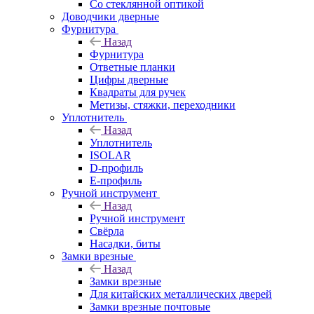
Со стеклянной оптикой
Доводчики дверные
Фурнитура
Назад
Фурнитура
Ответные планки
Цифры дверные
Квадраты для ручек
Метизы, стяжки, переходники
Уплотнитель
Назад
Уплотнитель
ISOLAR
D-профиль
Е-профиль
Ручной инструмент
Назад
Ручной инструмент
Свёрла
Насадки, биты
Замки врезные
Назад
Замки врезные
Для китайских металлических дверей
Замки врезные почтовые