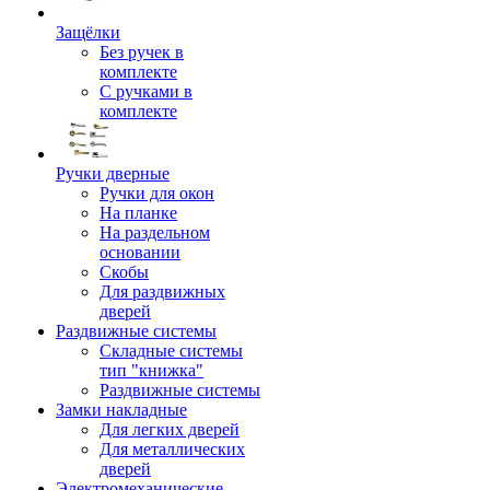
Защёлки
Без ручек в
комплекте
С ручками в
комплекте
Ручки дверные
Ручки для окон
На планке
На раздельном
основании
Скобы
Для раздвижных
дверей
Раздвижные системы
Складные системы
тип "книжка"
Раздвижные системы
Замки накладные
Для легких дверей
Для металлических
дверей
Электромеханические