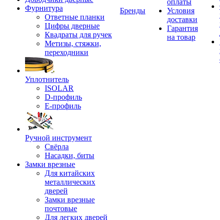
оплаты
Фурнитура
Бренды
Условия
Ответные планки
доставки
Цифры дверные
Гарантия
Квадраты для ручек
на товар
Метизы, стяжки,
переходники
Уплотнитель
ISOLAR
D-профиль
Е-профиль
Ручной инструмент
Свёрла
Насадки, биты
Замки врезные
Для китайских
металлических
дверей
Замки врезные
почтовые
Для легких дверей