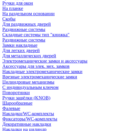
Ручки для окон
На планке
На раздельном основании
Скобы
Для раздвижных дверей
Раздвижные системы
Складные системы тип "книжка"
Раздвижные системы
Замки накладные
Для легких дверей
Для металлических дверей
Электромеханические замки и аксессуары
Аксессуары для элек. мех. замков
Накладные электромеханические замки
Врезные электромеханические замки
Цилиндровые механизмы
С индивидуальным ключом
Поворотники
Ручки защёлки (KNOB)
Шарообразные
Фалевые
Накладки/WC-комплекты
Фиксаторы/WC-комплекты
Декоративные накладки
Накладки на цилиндр