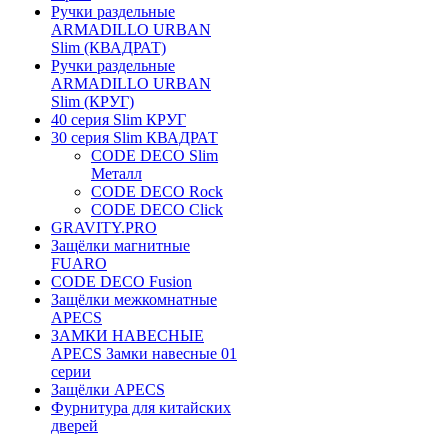
Ручки раздельные
ARMADILLO URBAN
Slim (КВАДРАТ)
Ручки раздельные
ARMADILLO URBAN
Slim (КРУГ)
40 серия Slim КРУГ
30 серия Slim КВАДРАТ
CODE DECO Slim
Металл
CODE DECO Rock
CODE DECO Click
GRAVITY.PRO
Защёлки магнитные
FUARO
CODE DECO Fusion
Защёлки межкомнатные
APECS
ЗАМКИ НАВЕСНЫЕ
APECS Замки навесные 01
серии
Защёлки APECS
Фурнитура для китайских
дверей