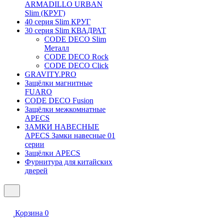
ARMADILLO URBAN
Slim (КРУГ)
40 серия Slim КРУГ
30 серия Slim КВАДРАТ
CODE DECO Slim
Металл
CODE DECO Rock
CODE DECO Click
GRAVITY.PRO
Защёлки магнитные
FUARO
CODE DECO Fusion
Защёлки межкомнатные
APECS
ЗАМКИ НАВЕСНЫЕ
APECS Замки навесные 01
серии
Защёлки APECS
Фурнитура для китайских
дверей
Корзина
0