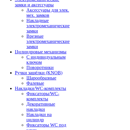
замки и аксессуары
Аксессуары для элек.
мех. замков
Накладные
электромеханические
замки
Врезные
электромеханические
замки
Цилиндровые механизмы
С индивидуальным
ключом
Поворотники
Ручки защёлки (KNOB)
Шарообразные
Фалевые
Накладки/WC-комплекты
Фиксаторы/WC-
комплекты
Декоративные
накладки
Накладки на
цилиндр
Фиксаторы WC под