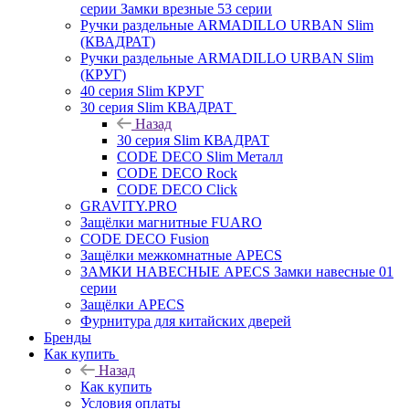
серии Замки врезные 53 серии
Ручки раздельные ARMADILLO URBAN Slim
(КВАДРАТ)
Ручки раздельные ARMADILLO URBAN Slim
(КРУГ)
40 серия Slim КРУГ
30 серия Slim КВАДРАТ
Назад
30 серия Slim КВАДРАТ
CODE DECO Slim Металл
CODE DECO Rock
CODE DECO Click
GRAVITY.PRO
Защёлки магнитные FUARO
CODE DECO Fusion
Защёлки межкомнатные APECS
ЗАМКИ НАВЕСНЫЕ APECS Замки навесные 01
серии
Защёлки APECS
Фурнитура для китайских дверей
Бренды
Как купить
Назад
Как купить
Условия оплаты