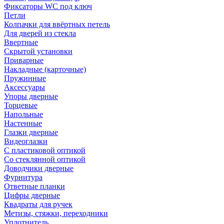
Фиксаторы WC под ключ
Петли
Колпачки для ввёртных петель
Для дверей из стекла
Ввертные
Скрытой установки
Приварные
Накладные (карточные)
Пружинные
Аксессуары
Упоры дверные
Торцевые
Напольные
Настенные
Глазки дверные
Видеоглазки
С пластиковой оптикой
Со стеклянной оптикой
Доводчики дверные
Фурнитура
Ответные планки
Цифры дверные
Квадраты для ручек
Метизы, стяжки, переходники
Уплотнитель