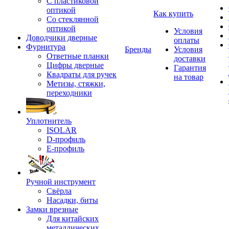
С пластиковой
оптикой
Как купить
Со стеклянной
оптикой
Условия
Доводчики дверные
оплаты
Фурнитура
Бренды
Условия
Ответные планки
доставки
Цифры дверные
Гарантия
Квадраты для ручек
на товар
Метизы, стяжки,
переходники
Уплотнитель
ISOLAR
D-профиль
Е-профиль
Ручной инструмент
Свёрла
Насадки, биты
Замки врезные
Для китайских
металлических