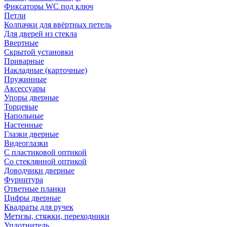
Фиксаторы WC под ключ
Петли
Колпачки для ввёртных петель
Для дверей из стекла
Ввертные
Скрытой установки
Приварные
Накладные (карточные)
Пружинные
Аксессуары
Упоры дверные
Торцевые
Напольные
Настенные
Глазки дверные
Видеоглазки
С пластиковой оптикой
Со стеклянной оптикой
Доводчики дверные
Фурнитура
Ответные планки
Цифры дверные
Квадраты для ручек
Метизы, стяжки, переходники
Уплотнитель