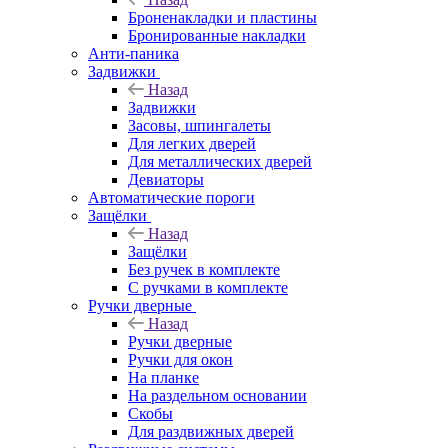
Броненакладки и пластины
Бронированные накладки
Анти-паника
Задвижки
Назад
Задвижки
Засовы, шпингалеты
Для легких дверей
Для металлических дверей
Девиаторы
Автоматические пороги
Защёлки
Назад
Защёлки
Без ручек в комплекте
С ручками в комплекте
Ручки дверные
Назад
Ручки дверные
Ручки для окон
На планке
На раздельном основании
Скобы
Для раздвижных дверей