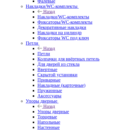
Фалевые
Накладки/WC-комплекты
Назад
Накладки/WC-комплекты
Фиксаторы/WC-комплекты
Декоративные накладки
Накладки на цилиндр
Фиксаторы WC под ключ
Петли
Назад
Петли
Колпачки для ввёртных петель
Для дверей из стекла
Ввертные
Скрытой установки
Приварные
Накладные (карточные)
Пружинные
Аксессуары
Упоры дверные
Назад
Упоры дверные
Торцевые
Напольные
Настенные