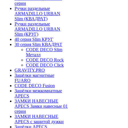
серии
Ручки раздельные
ARMADILLO URBAN
Slim (КВАДРАТ)
Ручки раздельные
ARMADILLO URBAN
Slim (КРУГ)
40 серия Slim КРУГ
30 серия Slim КВАДРАТ
CODE DECO Slim
Металл
CODE DECO Rock
CODE DECO Click
GRAVITY.PRO
Защёлки магнитные
FUARO
CODE DECO Fusion
Защёлки межкомнатные
APECS
ЗАМКИ НАВЕСНЫЕ
APECS Замки навесные 01
серии
ЗАМКИ НАВЕСНЫЕ
APECS с защитой дужки
Защёлки APECS