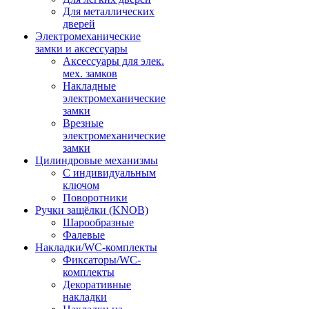
Для металлических
дверей
Электромеханические
замки и аксессуары
Аксессуары для элек.
мех. замков
Накладные
электромеханические
замки
Врезные
электромеханические
замки
Цилиндровые механизмы
С индивидуальным
ключом
Поворотники
Ручки защёлки (KNOB)
Шарообразные
Фалевые
Накладки/WC-комплекты
Фиксаторы/WC-
комплекты
Декоративные
накладки