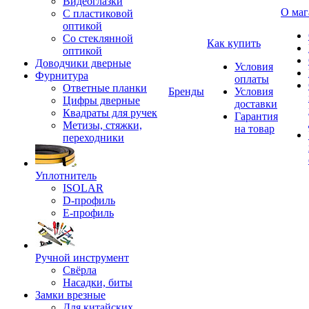
Видеоглазки
О маг
С пластиковой
оптикой
Со стеклянной
Как купить
оптикой
Доводчики дверные
Условия
Фурнитура
оплаты
Ответные планки
Бренды
Условия
Цифры дверные
доставки
Квадраты для ручек
Гарантия
Метизы, стяжки,
на товар
переходники
Уплотнитель
ISOLAR
D-профиль
Е-профиль
Ручной инструмент
Свёрла
Насадки, биты
Замки врезные
Для китайских