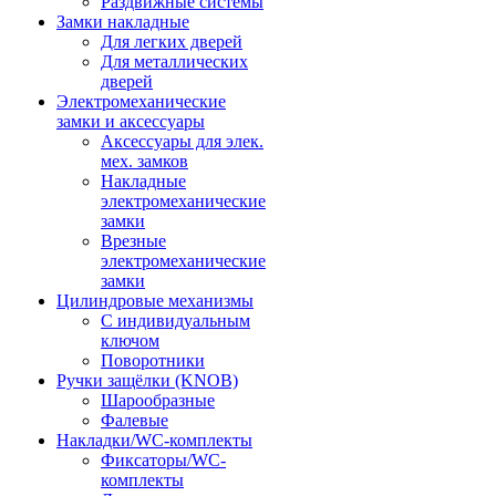
Раздвижные системы
Замки накладные
Для легких дверей
Для металлических
дверей
Электромеханические
замки и аксессуары
Аксессуары для элек.
мех. замков
Накладные
электромеханические
замки
Врезные
электромеханические
замки
Цилиндровые механизмы
С индивидуальным
ключом
Поворотники
Ручки защёлки (KNOB)
Шарообразные
Фалевые
Накладки/WC-комплекты
Фиксаторы/WC-
комплекты