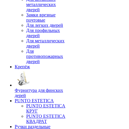
металлических
дверей
Замки врезные
почтовые
Для легких дверей
Для профильных
дверей
Для металлических
дверей
Для
противопожарных
дверей
Крепёж
Фурнитура для финских
дерей
PUNTO ESTETICA
PUNTO ESTETICA
КРУГ
PUNTO ESTETICA
КВАДРАТ
Ручки раздельные