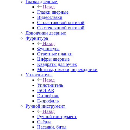
Глазки дверные
Назад
Глазки дверные
Видеоглазки
С пластиковой оптикой
Со стеклянной оптикой
Доводчики дверные
Фурнитура
Назад
Фурнитура
Ответные планки
Цифры дверные
Квадраты для ручек
Метизы, стяжки, переходники
Уплотнитель
Назад
Уплотнитель
ISOLAR
D-профиль
Е-профиль
Ручной инструмент
Назад
Ручной инструмент
Свёрла
Насадки, биты