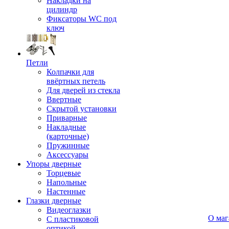
Накладки на
цилиндр
Фиксаторы WC под
ключ
Петли
Колпачки для
ввёртных петель
Для дверей из стекла
Ввертные
Скрытой установки
Приварные
Накладные
(карточные)
Пружинные
Аксессуары
Упоры дверные
Торцевые
Напольные
Настенные
Глазки дверные
Видеоглазки
О маг
С пластиковой
оптикой