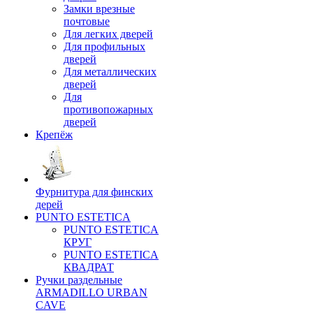
Замки врезные
почтовые
Для легких дверей
Для профильных
дверей
Для металлических
дверей
Для
противопожарных
дверей
Крепёж
Фурнитура для финских
дерей
PUNTO ESTETICA
PUNTO ESTETICA
КРУГ
PUNTO ESTETICA
КВАДРАТ
Ручки раздельные
ARMADILLO URBAN
CAVE