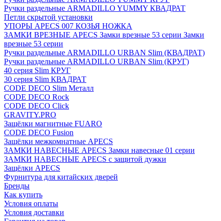
Ручки раздельные ARMADILLO YUMMY КВАДРАТ
Петли скрытой установки
УПОРЫ APECS 007 КОЗЬЯ НОЖКА
ЗАМКИ ВРЕЗНЫЕ APECS Замки врезные 53 серии Замки
врезные 53 серии
Ручки раздельные ARMADILLO URBAN Slim (КВАДРАТ)
Ручки раздельные ARMADILLO URBAN Slim (КРУГ)
40 серия Slim КРУГ
30 серия Slim КВАДРАТ
CODE DECO Slim Металл
CODE DECO Rock
CODE DECO Click
GRAVITY.PRO
Защёлки магнитные FUARO
CODE DECO Fusion
Защёлки межкомнатные APECS
ЗАМКИ НАВЕСНЫЕ APECS Замки навесные 01 серии
ЗАМКИ НАВЕСНЫЕ APECS с защитой дужки
Защёлки APECS
Фурнитура для китайских дверей
Бренды
Как купить
Условия оплаты
Условия доставки