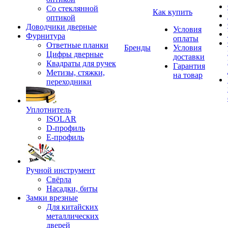
Со стеклянной
Как купить
оптикой
Доводчики дверные
Условия
Фурнитура
оплаты
Ответные планки
Бренды
Условия
Цифры дверные
доставки
Квадраты для ручек
Гарантия
Метизы, стяжки,
на товар
переходники
Уплотнитель
ISOLAR
D-профиль
Е-профиль
Ручной инструмент
Свёрла
Насадки, биты
Замки врезные
Для китайских
металлических
дверей