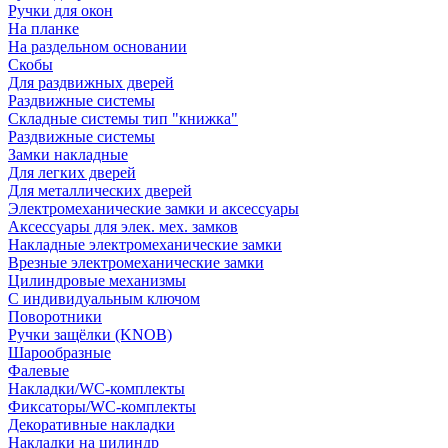
Ручки для окон
На планке
На раздельном основании
Скобы
Для раздвижных дверей
Раздвижные системы
Складные системы тип "книжка"
Раздвижные системы
Замки накладные
Для легких дверей
Для металлических дверей
Электромеханические замки и аксессуары
Аксессуары для элек. мех. замков
Накладные электромеханические замки
Врезные электромеханические замки
Цилиндровые механизмы
С индивидуальным ключом
Поворотники
Ручки защёлки (KNOB)
Шарообразные
Фалевые
Накладки/WC-комплекты
Фиксаторы/WC-комплекты
Декоративные накладки
Накладки на цилиндр