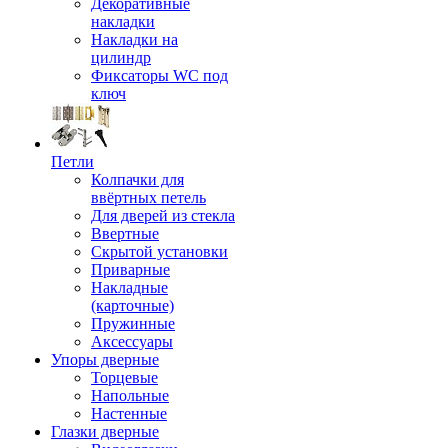
Декоративные
накладки
Накладки на
цилиндр
Фиксаторы WC под
ключ
Петли
Колпачки для
ввёртных петель
Для дверей из стекла
Ввертные
Скрытой установки
Приварные
Накладные
(карточные)
Пружинные
Аксессуары
Упоры дверные
Торцевые
Напольные
Настенные
Глазки дверные