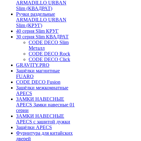
ARMADILLO URBAN
Slim (КВАДРАТ)
Ручки раздельные
ARMADILLO URBAN
Slim (КРУГ)
40 серия Slim КРУГ
30 серия Slim КВАДРАТ
CODE DECO Slim
Металл
CODE DECO Rock
CODE DECO Click
GRAVITY.PRO
Защёлки магнитные
FUARO
CODE DECO Fusion
Защёлки межкомнатные
APECS
ЗАМКИ НАВЕСНЫЕ
APECS Замки навесные 01
серии
ЗАМКИ НАВЕСНЫЕ
APECS с защитой дужки
Защёлки APECS
Фурнитура для китайских
дверей