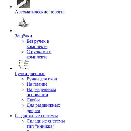
Автоматические пороги
Защёлки
Без ручек в
комплекте
С ручками в
комплекте
Ручки дверные
Ручки для окон
На планке
На раздельном
основании
Скобы
Для раздвижных
дверей
Раздвижные системы
Складные системы
тип "книжка"