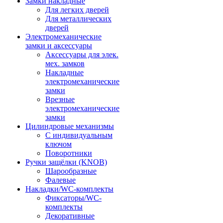
Замки накладные
Для легких дверей
Для металлических
дверей
Электромеханические
замки и аксессуары
Аксессуары для элек.
мех. замков
Накладные
электромеханические
замки
Врезные
электромеханические
замки
Цилиндровые механизмы
С индивидуальным
ключом
Поворотники
Ручки защёлки (KNOB)
Шарообразные
Фалевые
Накладки/WC-комплекты
Фиксаторы/WC-
комплекты
Декоративные