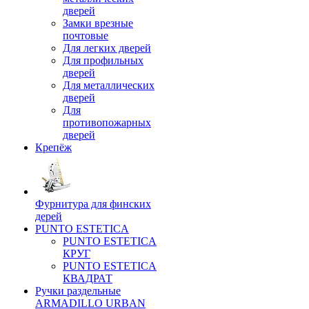
дверей
Замки врезные
почтовые
Для легких дверей
Для профильных
дверей
Для металлических
дверей
Для
противопожарных
дверей
Крепёж
Фурнитура для финских
дерей
PUNTO ESTETICA
PUNTO ESTETICA
КРУГ
PUNTO ESTETICA
КВАДРАТ
Ручки раздельные
ARMADILLO URBAN