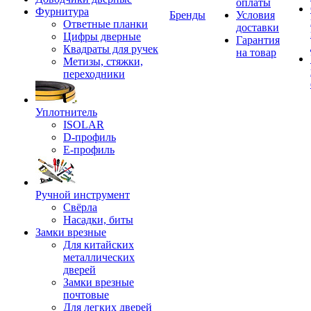
оплаты
Фурнитура
Бренды
Условия
Ответные планки
доставки
Цифры дверные
Гарантия
Квадраты для ручек
на товар
Метизы, стяжки,
переходники
Уплотнитель
ISOLAR
D-профиль
Е-профиль
Ручной инструмент
Свёрла
Насадки, биты
Замки врезные
Для китайских
металлических
дверей
Замки врезные
почтовые
Для легких дверей