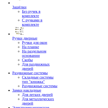
Защёлки
Без ручек в
комплекте
С ручками в
комплекте
Ручки дверные
Ручки для окон
На планке
На раздельном
основании
Скобы
Для раздвижных
дверей
Раздвижные системы
Складные системы
тип "книжка"
Раздвижные системы
Замки накладные
Для легких дверей
Для металлических
дверей
Электромеханические