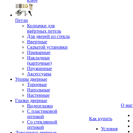
ключ
Петли
Колпачки для
ввёртных петель
Для дверей из стекла
Ввертные
Скрытой установки
Приварные
Накладные
(карточные)
Пружинные
Аксессуары
Упоры дверные
Торцевые
Напольные
Настенные
Глазки дверные
О маг
Видеоглазки
С пластиковой
оптикой
Как купить
Со стеклянной
оптикой
Условия
Доводчики дверные