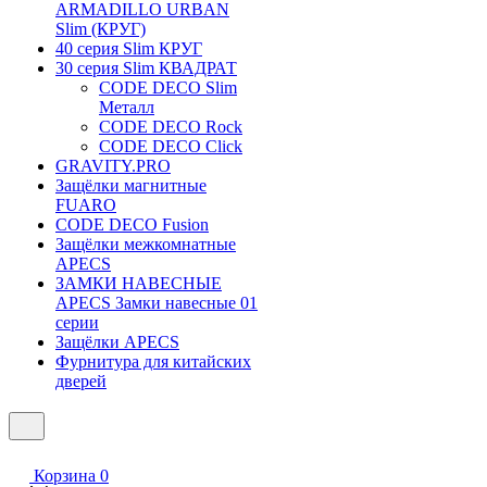
ARMADILLO URBAN
Slim (КРУГ)
40 серия Slim КРУГ
30 серия Slim КВАДРАТ
CODE DECO Slim
Металл
CODE DECO Rock
CODE DECO Click
GRAVITY.PRO
Защёлки магнитные
FUARO
CODE DECO Fusion
Защёлки межкомнатные
APECS
ЗАМКИ НАВЕСНЫЕ
APECS Замки навесные 01
серии
Защёлки APECS
Фурнитура для китайских
дверей
Корзина
0