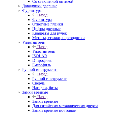
Со стеклянной оптикой
Доводчики дверные
Фурнитура
Назад
Фурнитура
Ответные планки
Цифры дверные
Квадраты для ручек
Метизы, стяжки, переходники
Уплотнитель
Назад
Уплотнитель
ISOLAR
D-профиль
Е-профиль
Ручной инструмент
Назад
Ручной инструмент
Свёрла
Насадки, биты
Замки врезные
Назад
Замки врезные
Для китайских металлических дверей
Замки врезные почтовые