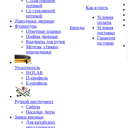
С пластиковой
оптикой
Как купить
Со стеклянной
оптикой
Условия
Доводчики дверные
оплаты
Фурнитура
Бренды
Условия
Ответные планки
доставки
Цифры дверные
Гарантия
Квадраты для ручек
на товар
Метизы, стяжки,
переходники
Уплотнитель
ISOLAR
D-профиль
Е-профиль
Ручной инструмент
Свёрла
Насадки, биты
Замки врезные
Для китайских
металлических