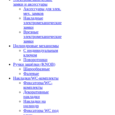
замки и аксессуары
Аксессуары для элек.
мех. замков
Накладные
электромеханические
замки
Врезные
электромеханические
замки
Цилиндровые механизмы
С индивидуальным
ключом
Поворотники
Ручки защёлки (KNOB)
Шарообразные
Фалевые
Накладки/WC-комплекты
Фиксаторы/WC-
комплекты
Декоративные
накладки
Накладки на
цилиндр
Фиксаторы WC под