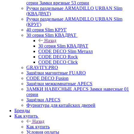
серии Замки врезные 53 серии
Ручки раздельные ARMADILLO URBAN Slim
(КВАДРАТ)
Ручки раздельные ARMADILLO URBAN Slim
(КРУГ)
40 серия Slim КРУГ
30 серия Slim КВАДРАТ
Назад
30 серия Slim КВАДРАТ
CODE DECO Slim Металл
CODE DECO Rock
CODE DECO Click
GRAVITY.PRO
Защёлки магнитные FUARO
CODE DECO Fusion
Защёлки межкомнатные APECS
ЗАМКИ НАВЕСНЫЕ APECS Замки навесные 01
серии
Защёлки APECS
Фурнитура для китайских дверей
Бренды
Как купить
Назад
Как купить
Условия оплаты