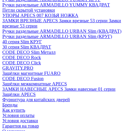
Ручки раздельные ARMADILLO YUMMY КВАДРАТ
Петли скрытой установки
УПОРЫ APECS 007 КОЗЬЯ НОЖКА
ЗАМКИ ВРЕЗНЫЕ APECS Замки врезные 53 серии Замки
врезные 53 серии
Ручки раздельные ARMADILLO URBAN Slim (КВАДРАТ)
Ручки раздельные ARMADILLO URBAN Slim (КРУГ)
40 серия Slim КРУГ
30 серия Slim КВАДРАТ
CODE DECO Slim Металл
CODE DECO Rock
CODE DECO Click
GRAVITY.PRO
Защёлки магнитные FUARO
CODE DECO Fusion
Защёлки межкомнатные APECS
ЗАМКИ НАВЕСНЫЕ APECS Замки навесные 01 серии
Защёлки APECS
Фурнитура для китайских дверей
Бренды
Как купить
Условия оплаты
Условия доставки
Гарантия на товар