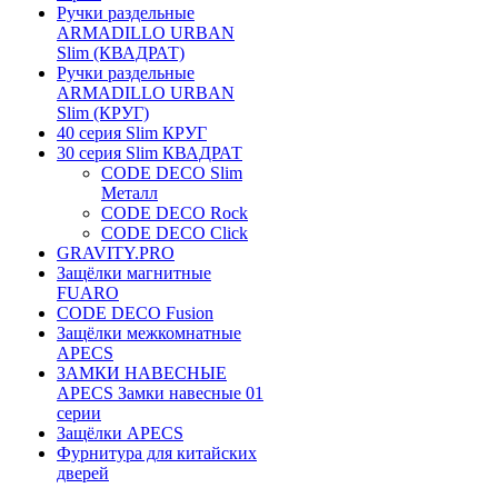
Ручки раздельные
ARMADILLO URBAN
Slim (КВАДРАТ)
Ручки раздельные
ARMADILLO URBAN
Slim (КРУГ)
40 серия Slim КРУГ
30 серия Slim КВАДРАТ
CODE DECO Slim
Металл
CODE DECO Rock
CODE DECO Click
GRAVITY.PRO
Защёлки магнитные
FUARO
CODE DECO Fusion
Защёлки межкомнатные
APECS
ЗАМКИ НАВЕСНЫЕ
APECS Замки навесные 01
серии
Защёлки APECS
Фурнитура для китайских
дверей