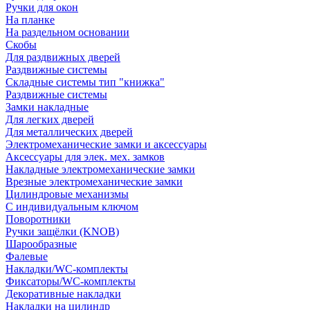
Ручки для окон
На планке
На раздельном основании
Скобы
Для раздвижных дверей
Раздвижные системы
Складные системы тип "книжка"
Раздвижные системы
Замки накладные
Для легких дверей
Для металлических дверей
Электромеханические замки и аксессуары
Аксессуары для элек. мех. замков
Накладные электромеханические замки
Врезные электромеханические замки
Цилиндровые механизмы
С индивидуальным ключом
Поворотники
Ручки защёлки (KNOB)
Шарообразные
Фалевые
Накладки/WC-комплекты
Фиксаторы/WC-комплекты
Декоративные накладки
Накладки на цилиндр