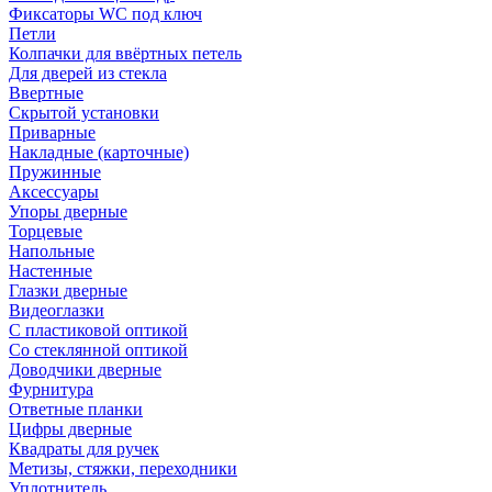
Фиксаторы WC под ключ
Петли
Колпачки для ввёртных петель
Для дверей из стекла
Ввертные
Скрытой установки
Приварные
Накладные (карточные)
Пружинные
Аксессуары
Упоры дверные
Торцевые
Напольные
Настенные
Глазки дверные
Видеоглазки
С пластиковой оптикой
Со стеклянной оптикой
Доводчики дверные
Фурнитура
Ответные планки
Цифры дверные
Квадраты для ручек
Метизы, стяжки, переходники
Уплотнитель