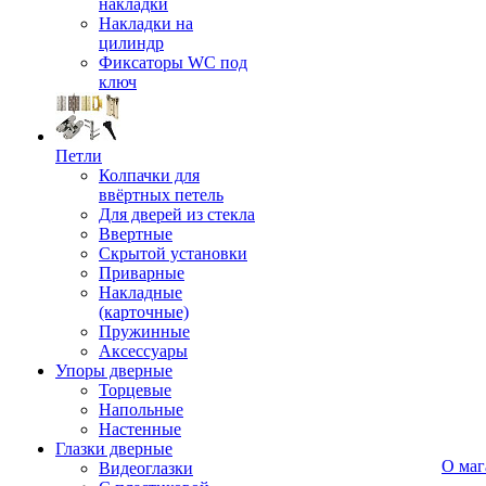
накладки
Накладки на
цилиндр
Фиксаторы WC под
ключ
Петли
Колпачки для
ввёртных петель
Для дверей из стекла
Ввертные
Скрытой установки
Приварные
Накладные
(карточные)
Пружинные
Аксессуары
Упоры дверные
Торцевые
Напольные
Настенные
Глазки дверные
О маг
Видеоглазки