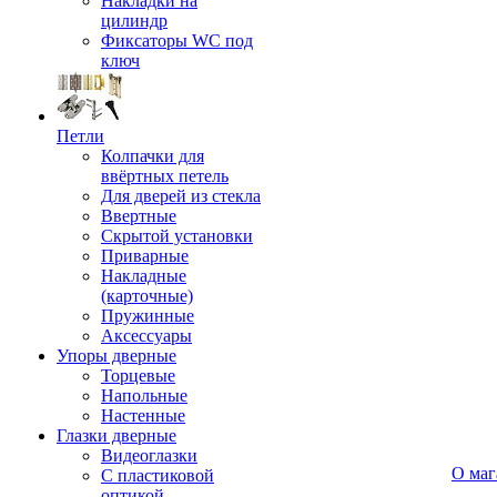
Накладки на
цилиндр
Фиксаторы WC под
ключ
Петли
Колпачки для
ввёртных петель
Для дверей из стекла
Ввертные
Скрытой установки
Приварные
Накладные
(карточные)
Пружинные
Аксессуары
Упоры дверные
Торцевые
Напольные
Настенные
Глазки дверные
Видеоглазки
О маг
С пластиковой
оптикой