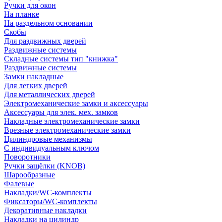
Ручки для окон
На планке
На раздельном основании
Скобы
Для раздвижных дверей
Раздвижные системы
Складные системы тип "книжка"
Раздвижные системы
Замки накладные
Для легких дверей
Для металлических дверей
Электромеханические замки и аксессуары
Аксессуары для элек. мех. замков
Накладные электромеханические замки
Врезные электромеханические замки
Цилиндровые механизмы
С индивидуальным ключом
Поворотники
Ручки защёлки (KNOB)
Шарообразные
Фалевые
Накладки/WC-комплекты
Фиксаторы/WC-комплекты
Декоративные накладки
Накладки на цилиндр