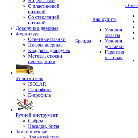
Видеоглазки
О маг
С пластиковой
оптикой
Со стеклянной
Как купить
оптикой
Доводчики дверные
Условия
Фурнитура
оплаты
Ответные планки
Бренды
Условия
Цифры дверные
доставки
Квадраты для ручек
Гарантия
Метизы, стяжки,
на товар
переходники
Уплотнитель
ISOLAR
D-профиль
Е-профиль
Ручной инструмент
Свёрла
Насадки, биты
Замки врезные
Для китайских