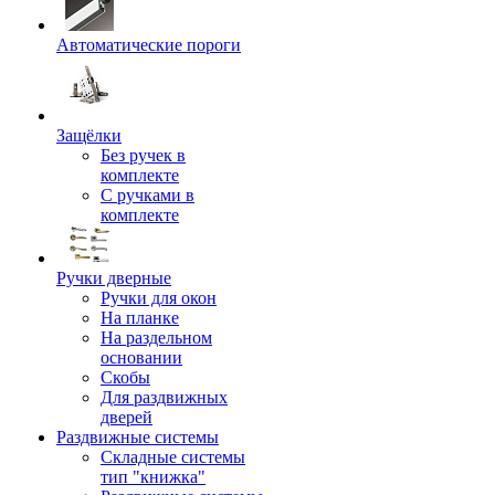
Автоматические пороги
Защёлки
Без ручек в
комплекте
С ручками в
комплекте
Ручки дверные
Ручки для окон
На планке
На раздельном
основании
Скобы
Для раздвижных
дверей
Раздвижные системы
Складные системы
тип "книжка"