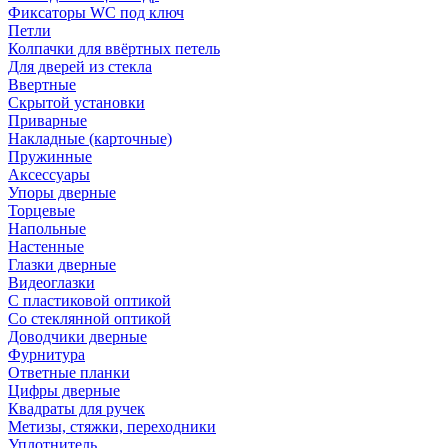
Фиксаторы WC под ключ
Петли
Колпачки для ввёртных петель
Для дверей из стекла
Ввертные
Скрытой установки
Приварные
Накладные (карточные)
Пружинные
Аксессуары
Упоры дверные
Торцевые
Напольные
Настенные
Глазки дверные
Видеоглазки
С пластиковой оптикой
Со стеклянной оптикой
Доводчики дверные
Фурнитура
Ответные планки
Цифры дверные
Квадраты для ручек
Метизы, стяжки, переходники
Уплотнитель