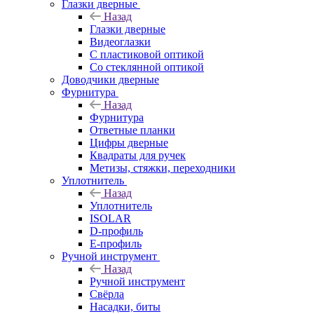
Глазки дверные
Назад
Глазки дверные
Видеоглазки
С пластиковой оптикой
Со стеклянной оптикой
Доводчики дверные
Фурнитура
Назад
Фурнитура
Ответные планки
Цифры дверные
Квадраты для ручек
Метизы, стяжки, переходники
Уплотнитель
Назад
Уплотнитель
ISOLAR
D-профиль
Е-профиль
Ручной инструмент
Назад
Ручной инструмент
Свёрла
Насадки, биты