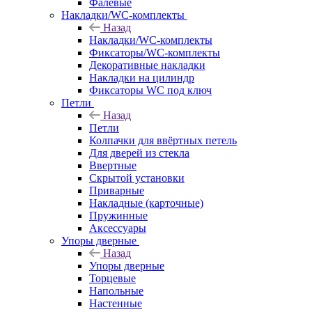
Фалевые
Накладки/WC-комплекты
Назад
Накладки/WC-комплекты
Фиксаторы/WC-комплекты
Декоративные накладки
Накладки на цилиндр
Фиксаторы WC под ключ
Петли
Назад
Петли
Колпачки для ввёртных петель
Для дверей из стекла
Ввертные
Скрытой установки
Приварные
Накладные (карточные)
Пружинные
Аксессуары
Упоры дверные
Назад
Упоры дверные
Торцевые
Напольные
Настенные