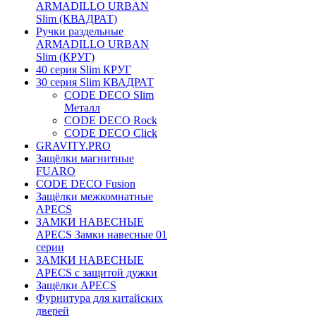
ARMADILLO URBAN
Slim (КВАДРАТ)
Ручки раздельные
ARMADILLO URBAN
Slim (КРУГ)
40 серия Slim КРУГ
30 серия Slim КВАДРАТ
CODE DECO Slim
Металл
CODE DECO Rock
CODE DECO Click
GRAVITY.PRO
Защёлки магнитные
FUARO
CODE DECO Fusion
Защёлки межкомнатные
APECS
ЗАМКИ НАВЕСНЫЕ
APECS Замки навесные 01
серии
ЗАМКИ НАВЕСНЫЕ
APECS с защитой дужки
Защёлки APECS
Фурнитура для китайских
дверей