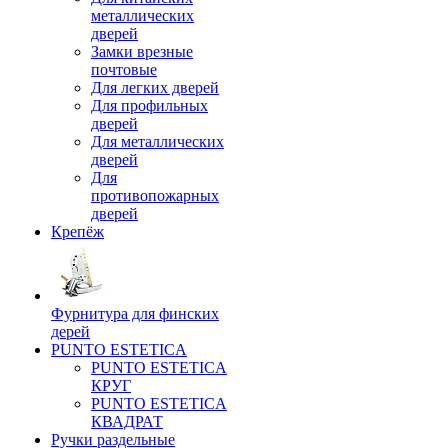
металлических
дверей
Замки врезные
почтовые
Для легких дверей
Для профильных
дверей
Для металлических
дверей
Для
противопожарных
дверей
Крепёж
Фурнитура для финских
дерей
PUNTO ESTETICA
PUNTO ESTETICA
КРУГ
PUNTO ESTETICA
КВАДРАТ
Ручки раздельные