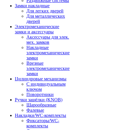
Раздвижные системы
Замки накладные
Для легких дверей
Для металлических
дверей
Электромеханические
замки и аксессуары
Аксессуары для элек.
мех. замков
Накладные
электромеханические
замки
Врезные
электромеханические
замки
Цилиндровые механизмы
С индивидуальным
ключом
Поворотники
Ручки защёлки (KNOB)
Шарообразные
Фалевые
Накладки/WC-комплекты
Фиксаторы/WC-
комплекты