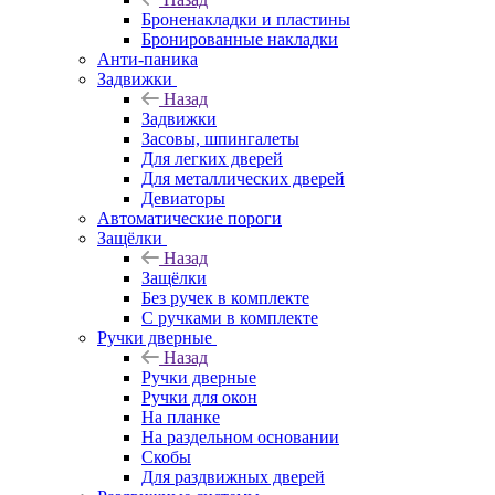
Броненакладки и пластины
Бронированные накладки
Анти-паника
Задвижки
Назад
Задвижки
Засовы, шпингалеты
Для легких дверей
Для металлических дверей
Девиаторы
Автоматические пороги
Защёлки
Назад
Защёлки
Без ручек в комплекте
С ручками в комплекте
Ручки дверные
Назад
Ручки дверные
Ручки для окон
На планке
На раздельном основании
Скобы
Для раздвижных дверей