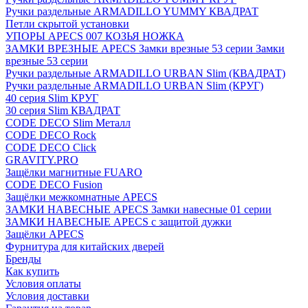
Ручки раздельные ARMADILLO YUMMY КВАДРАТ
Петли скрытой установки
УПОРЫ APECS 007 КОЗЬЯ НОЖКА
ЗАМКИ ВРЕЗНЫЕ APECS Замки врезные 53 серии Замки
врезные 53 серии
Ручки раздельные ARMADILLO URBAN Slim (КВАДРАТ)
Ручки раздельные ARMADILLO URBAN Slim (КРУГ)
40 серия Slim КРУГ
30 серия Slim КВАДРАТ
CODE DECO Slim Металл
CODE DECO Rock
CODE DECO Click
GRAVITY.PRO
Защёлки магнитные FUARO
CODE DECO Fusion
Защёлки межкомнатные APECS
ЗАМКИ НАВЕСНЫЕ APECS Замки навесные 01 серии
ЗАМКИ НАВЕСНЫЕ APECS с защитой дужки
Защёлки APECS
Фурнитура для китайских дверей
Бренды
Как купить
Условия оплаты
Условия доставки