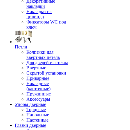
Декоративные
накладки
Накладки на
цилиндр
Фиксаторы WC под
ключ
Петли
Колпачки для
ввёртных петель
Для дверей из стекла
Ввертные
Скрытой установки
Приварные
Накладные
(карточные)
Пружинные
Аксессуары
Упоры дверные
Торцевые
Напольные
Настенные
Глазки дверные