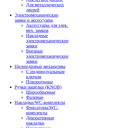
Для металлических
дверей
Электромеханические
замки и аксессуары
Аксессуары для элек.
мех. замков
Накладные
электромеханические
замки
Врезные
электромеханические
замки
Цилиндровые механизмы
С индивидуальным
ключом
Поворотники
Ручки защёлки (KNOB)
Шарообразные
Фалевые
Накладки/WC-комплекты
Фиксаторы/WC-
комплекты
Декоративные
накладки