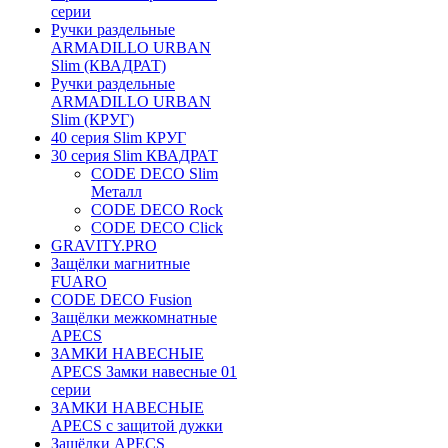
серии
Ручки раздельные
ARMADILLO URBAN
Slim (КВАДРАТ)
Ручки раздельные
ARMADILLO URBAN
Slim (КРУГ)
40 серия Slim КРУГ
30 серия Slim КВАДРАТ
CODE DECO Slim
Металл
CODE DECO Rock
CODE DECO Click
GRAVITY.PRO
Защёлки магнитные
FUARO
CODE DECO Fusion
Защёлки межкомнатные
APECS
ЗАМКИ НАВЕСНЫЕ
APECS Замки навесные 01
серии
ЗАМКИ НАВЕСНЫЕ
APECS с защитой дужки
Защёлки APECS