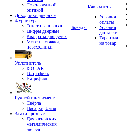
Со стеклянной
Как купить
оптикой
Доводчики дверные
Условия
Фурнитура
оплаты
Ответные планки
Бренды
Условия
Цифры дверные
доставки
Квадраты для ручек
Гарантия
Метизы, стяжки,
на товар
переходники
Уплотнитель
ISOLAR
D-профиль
Е-профиль
Ручной инструмент
Свёрла
Насадки, биты
Замки врезные
Для китайских
металлических
дверей