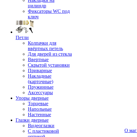
Накладки на
цилиндр
Фиксаторы WC под
ключ
Петли
Колпачки для
ввёртных петель
Для дверей из стекла
Ввертные
Скрытой установки
Приварные
Накладные
(карточные)
Пружинные
Аксессуары
Упоры дверные
Торцевые
Напольные
Настенные
Глазки дверные
Видеоглазки
О маг
С пластиковой
оптикой