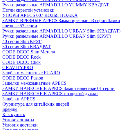
Ручки раздельные ARMADILLO YUMMY КВАДРАТ
Петли скрытой установки
УПОРЫ APECS 007 КОЗЬЯ НОЖКА
ЗАМКИ ВРЕЗНЫЕ APECS Замки врезные 53 серии Замки
врезные 53 серии
Ручки раздельные ARMADILLO URBAN Slim (КВАДРАТ)
Ручки раздельные ARMADILLO URBAN Slim (КРУГ)
40 серия Slim КРУГ
30 серия Slim КВАДРАТ
CODE DECO Slim Металл
CODE DECO Rock
CODE DECO Click
GRAVITY.PRO
Защёлки магнитные FUARO
CODE DECO Fusion
Защёлки межкомнатные APECS
ЗАМКИ НАВЕСНЫЕ APECS Замки навесные 01 серии
ЗАМКИ НАВЕСНЫЕ APECS с защитой дужки
Защёлки APECS
Фурнитура для китайских дверей
Бренды
Как купить
Условия оплаты
Условия доставки