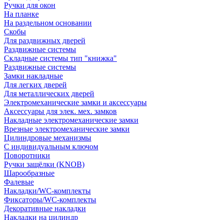
Ручки для окон
На планке
На раздельном основании
Скобы
Для раздвижных дверей
Раздвижные системы
Складные системы тип "книжка"
Раздвижные системы
Замки накладные
Для легких дверей
Для металлических дверей
Электромеханические замки и аксессуары
Аксессуары для элек. мех. замков
Накладные электромеханические замки
Врезные электромеханические замки
Цилиндровые механизмы
С индивидуальным ключом
Поворотники
Ручки защёлки (KNOB)
Шарообразные
Фалевые
Накладки/WC-комплекты
Фиксаторы/WC-комплекты
Декоративные накладки
Накладки на цилиндр