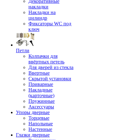
Декоративные
накладки
Накладки на
цилиндр
Фиксаторы WC под
ключ
Петли
Колпачки для
ввёртных петель
Для дверей из стекла
Ввертные
Скрытой установки
Приварные
Накладные
(карточные)
Пружинные
Аксессуары
Упоры дверные
Торцевые
Напольные
Настенные
Глазки дверные