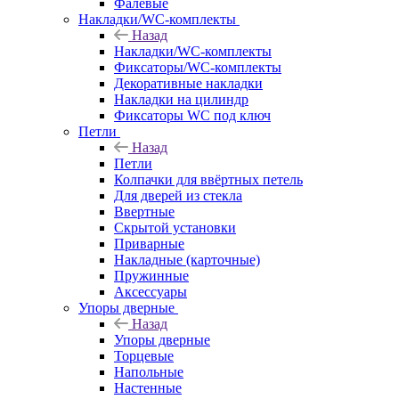
Фалевые
Накладки/WC-комплекты
Назад
Накладки/WC-комплекты
Фиксаторы/WC-комплекты
Декоративные накладки
Накладки на цилиндр
Фиксаторы WC под ключ
Петли
Назад
Петли
Колпачки для ввёртных петель
Для дверей из стекла
Ввертные
Скрытой установки
Приварные
Накладные (карточные)
Пружинные
Аксессуары
Упоры дверные
Назад
Упоры дверные
Торцевые
Напольные
Настенные