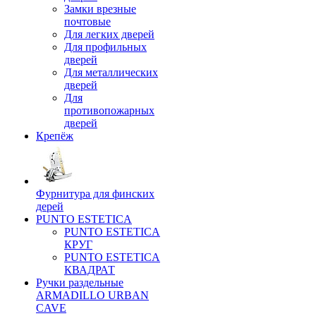
Замки врезные
почтовые
Для легких дверей
Для профильных
дверей
Для металлических
дверей
Для
противопожарных
дверей
Крепёж
Фурнитура для финских
дерей
PUNTO ESTETICA
PUNTO ESTETICA
КРУГ
PUNTO ESTETICA
КВАДРАТ
Ручки раздельные
ARMADILLO URBAN
CAVE