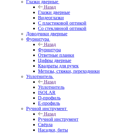
Глазки дверные
Назад
Глазки дверные
Видеоглазки
С пластиковой оптикой
Со стеклянной оптикой
Доводчики дверные
Фурнитура
Назад
Фурнитура
Ответные планки
Цифры дверные
Квадраты для ручек
Метизы, стяжки, переходники
Уплотнитель
Назад
Уплотнитель
ISOLAR
D-профиль
Е-профиль
Ручной инструмент
Назад
Ручной инструмент
Свёрла
Насадки, биты