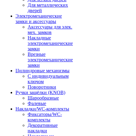
Для металлических
дверей
Электромеханические
замки и аксессуары
Аксессуары для элек.
мех. замков
Накладные
электромеханические
замки
Врезные
электромеханические
замки
Цилиндровые механизмы
С индивидуальным
ключом
Поворотники
Ручки защёлки (KNOB)
Шарообразные
Фалевые
Накладки/WC-комплекты
Фиксаторы/WC-
комплекты
Декоративные
накладки