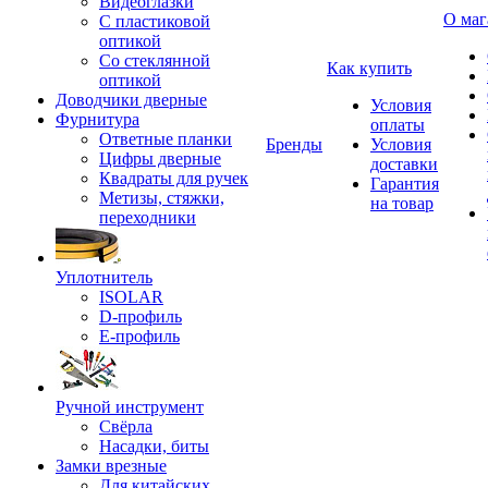
Видеоглазки
О маг
С пластиковой
оптикой
Со стеклянной
Как купить
оптикой
Доводчики дверные
Условия
Фурнитура
оплаты
Ответные планки
Бренды
Условия
Цифры дверные
доставки
Квадраты для ручек
Гарантия
Метизы, стяжки,
на товар
переходники
Уплотнитель
ISOLAR
D-профиль
Е-профиль
Ручной инструмент
Свёрла
Насадки, биты
Замки врезные
Для китайских