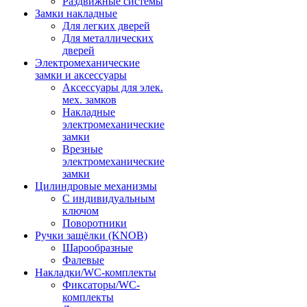
Раздвижные системы
Замки накладные
Для легких дверей
Для металлических
дверей
Электромеханические
замки и аксессуары
Аксессуары для элек.
мех. замков
Накладные
электромеханические
замки
Врезные
электромеханические
замки
Цилиндровые механизмы
С индивидуальным
ключом
Поворотники
Ручки защёлки (KNOB)
Шарообразные
Фалевые
Накладки/WC-комплекты
Фиксаторы/WC-
комплекты