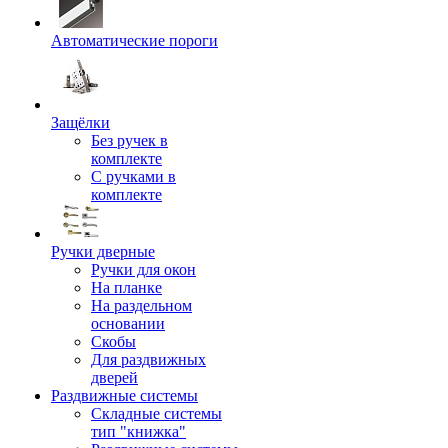
Автоматические пороги
Защёлки
Без ручек в
комплекте
С ручками в
комплекте
Ручки дверные
Ручки для окон
На планке
На раздельном
основании
Скобы
Для раздвижных
дверей
Раздвижные системы
Складные системы
тип "книжка"