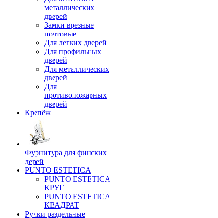
металлических
дверей
Замки врезные
почтовые
Для легких дверей
Для профильных
дверей
Для металлических
дверей
Для
противопожарных
дверей
Крепёж
Фурнитура для финских
дерей
PUNTO ESTETICA
PUNTO ESTETICA
КРУГ
PUNTO ESTETICA
КВАДРАТ
Ручки раздельные