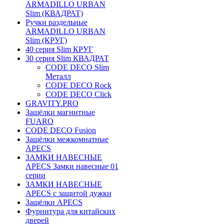
ARMADILLO URBAN
Slim (КВАДРАТ)
Ручки раздельные
ARMADILLO URBAN
Slim (КРУГ)
40 серия Slim КРУГ
30 серия Slim КВАДРАТ
CODE DECO Slim
Металл
CODE DECO Rock
CODE DECO Click
GRAVITY.PRO
Защёлки магнитные
FUARO
CODE DECO Fusion
Защёлки межкомнатные
APECS
ЗАМКИ НАВЕСНЫЕ
APECS Замки навесные 01
серии
ЗАМКИ НАВЕСНЫЕ
APECS с защитой дужки
Защёлки APECS
Фурнитура для китайских
дверей