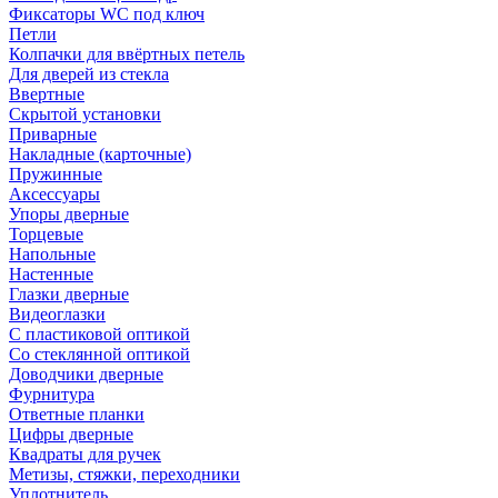
Фиксаторы WC под ключ
Петли
Колпачки для ввёртных петель
Для дверей из стекла
Ввертные
Скрытой установки
Приварные
Накладные (карточные)
Пружинные
Аксессуары
Упоры дверные
Торцевые
Напольные
Настенные
Глазки дверные
Видеоглазки
С пластиковой оптикой
Со стеклянной оптикой
Доводчики дверные
Фурнитура
Ответные планки
Цифры дверные
Квадраты для ручек
Метизы, стяжки, переходники
Уплотнитель