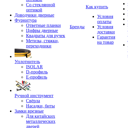
Со стеклянной
Как купить
оптикой
Доводчики дверные
Условия
Фурнитура
оплаты
Ответные планки
Бренды
Условия
Цифры дверные
доставки
Квадраты для ручек
Гарантия
Метизы, стяжки,
на товар
переходники
Уплотнитель
ISOLAR
D-профиль
Е-профиль
Ручной инструмент
Свёрла
Насадки, биты
Замки врезные
Для китайских
металлических
дверей