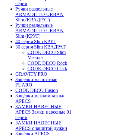
серии
Ручки раздельные
ARMADILLO URBAN
Slim (КВАДРАТ)
Ручки раздельные
ARMADILLO URBAN
Slim (КРУГ)
40 серия Slim КРУГ
30 серия Slim КВАДРАТ
CODE DECO Slim
Металл
CODE DECO Rock
CODE DECO Click
GRAVITY.PRO
Защёлки магнитные
FUARO
CODE DECO Fusion
Защёлки межкомнатные
APECS
ЗАМКИ НАВЕСНЫЕ
APECS Замки навесные 01
серии
ЗАМКИ НАВЕСНЫЕ
APECS с защитой дужки
Защёлки APECS