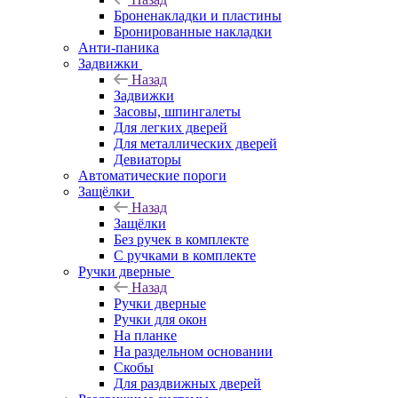
Броненакладки и пластины
Бронированные накладки
Анти-паника
Задвижки
Назад
Задвижки
Засовы, шпингалеты
Для легких дверей
Для металлических дверей
Девиаторы
Автоматические пороги
Защёлки
Назад
Защёлки
Без ручек в комплекте
С ручками в комплекте
Ручки дверные
Назад
Ручки дверные
Ручки для окон
На планке
На раздельном основании
Скобы
Для раздвижных дверей